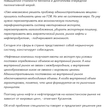
повышении стоимости бензина и дизтоплива очередной
паллиативной мерой.
«Уже невозможно решать проблему административными вещами -
пришлось поднимать цены на ГСМ. Но это не системная мера. По уму
нужно пересматривать всю экономическую политику,
переформатировать систему квотирования экспорта,
пересматривать налогообложение, убирать экспортную пошлину,
перестраивать весь энергетический рынок, рынок нефти и
нефтепродуктов», - подчеркивает экономист.
Сегодня эти сферы в стране представляют собой нерыночную
систему, констатирует собеседник.
«Нефтяные компании получают квоты на экспорт при условии
поставок определенных объемов на внутренний рынок. А наш
внутренний рынок не связан с международным, и внутреннее
ценообразование никак не связано с мировыми ценами.
Административными поставками на внутренний рынок
обеспечиваются необходимые объемы. А когда внутренний объем
гарантирован, понятно, что цена формируется не по рыночным
принципам.
Поэтому цена нефти и нефтепродуктов на казахстанском рынке не
зависит от мировых цен», - отмечает Кусаинов.
Об этой проблеме специалисты говорят и предлагают решения уже