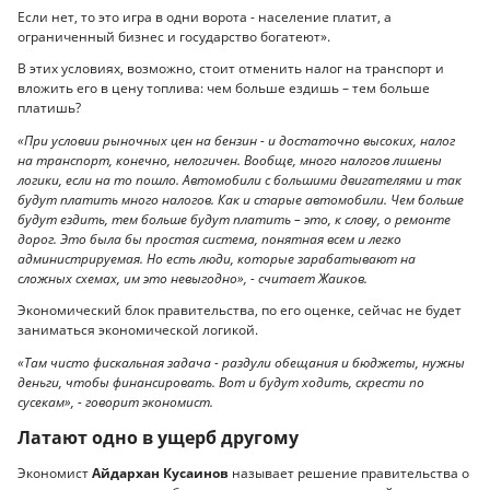
Если нет, то это игра в одни ворота - население платит, а
ограниченный бизнес и государство богатеют».
В этих условиях, возможно, стоит отменить налог на транспорт и
вложить его в цену топлива: чем больше ездишь – тем больше
платишь?
«При условии рыночных цен на бензин - и достаточно высоких, налог
на транспорт, конечно, нелогичен. Вообще, много налогов лишены
логики, если на то пошло. Автомобили с большими двигателями и так
будут платить много налогов. Как и старые автомобили. Чем больше
будут ездить, тем больше будут платить – это, к слову, о ремонте
дорог. Это была бы простая система, понятная всем и легко
администрируемая. Но есть люди, которые зарабатывают на
сложных схемах, им это невыгодно», - считает Жаиков.
Экономический блок правительства, по его оценке, сейчас не будет
заниматься экономической логикой.
«Там чисто фискальная задача - раздули обещания и бюджеты, нужны
деньги, чтобы финансировать. Вот и будут ходить, скрести по
сусекам», - говорит экономист.
Латают одно в ущерб другому
Экономист
Айдархан Кусаинов
называет решение правительства о