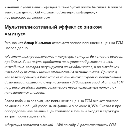
«Значит, будет выше инфляция и цены будут расти быстрее. В апреле
увеличили цен на ГСМ – опять подстегнули инфляцию», -
подытоживает экономист.
Мультипликативный эффект со знаком
«минус»
Экономист
Аскар Кысыков
отмечает: вопрос повышения цен на ГСМ
назрел давно.
«Но этот шаг правительства – полумера, которая до конца не решает
проблемы. У нас нефть продается на внутренний рынок по очень
низкой цене, которая регулируется на каждом этапе, и на выходе мы
имеем одну из самых низких стоимостей в регионе и мире. При этом,
как заявил премьер, в Казахстане самый высокий уровень потребления
дизельного топлива на душу населения - 370 литров в год. И отток ГСМ
на рынки соседних стран, в том числе через нелегальные потоки», -
напоминает экономист.
Глава кабмина заявил, что повышение цен на ГСМ окажет прямое
влияние на общий уровень инфляции в районе 0,35%. Сказал и про
опосредованное влияние: дизтопливо и бензин входят в структуру
затрат производителей.
«Инфляция остается высокой - 18% по году. А рост стоимости ГСМ