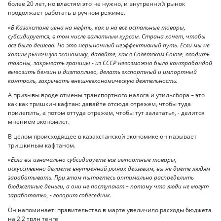
более 20 лет, но властям это не нужно, и внутренний рынок
продолжает работать в ручном режиме.
«В Казахстане цена на нефть, как и на все остальные товары,
субсидируется, в том числе валютным курсом. Страна хочет, чтобы
все было дешево. Но это нерыночный неэффективный путь. Если мы не
хотим рыночную экономику, давайте, как в Советском Союзе, вводить
талоны, закрывать границы - из СССР невозможно было контрабандой
вывозить бензин и дизтопливо, делать экспортный и импортный
контроль, закрывать внешнеэкономическую деятельность.
А призывы вроде отмены транспортного налога и утильсбора – это
как как тришкин кафтан: давайте отсюда отрежем, чтобы туда
прилепить, а потом оттуда отрежем, чтобы тут залатать», - делится
мнением экономист.
В целом происходящее в казахстанской экономике он называет
тришкиным кафтаном.
«Если вы изначально субсидируете все импортные товары,
искусственно делаете внутренний рынок дешевым, вы не даете людям
зарабатывать. При этом пытаетесь оптимально распределить
бюджетные деньги, а они не поступают – потому что люди не могут
заработать», - говорит собеседник.
Он напоминает: правительство в марте увеличило расходы бюджета
на 2,2 трлн тенге