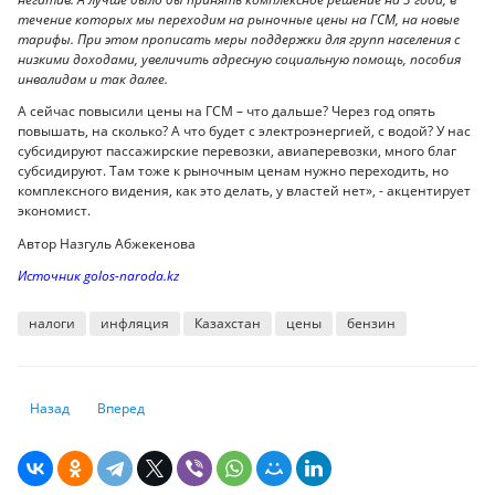
течение которых мы переходим на рыночные цены на ГСМ, на новые
тарифы. При этом прописать меры поддержки для групп населения с
низкими доходами, увеличить адресную социальную помощь, пособия
инвалидам и так далее.
А сейчас повысили цены на ГСМ – что дальше? Через год опять
повышать, на сколько? А что будет с электроэнергией, с водой? У нас
субсидируют пассажирские перевозки, авиаперевозки, много благ
субсидируют. Там тоже к рыночным ценам нужно переходить, но
комплексного видения, как это делать, у властей нет», - акцентирует
экономист.
Автор Назгуль Абжекенова
Источник golos-naroda.kz
налоги
инфляция
Казахстан
цены
бензин
Предыдущий: Сможет ли юань отобрать у доллара пальму первенства
Следующий: Экономисты советуют казахстанцам перейти в
Назад
Вперед