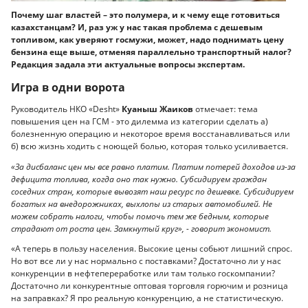
Почему шаг властей – это полумера, и к чему еще готовиться
казахстанцам? И, раз уж у нас такая проблема с дешевым
топливом, как уверяют госмужи, может, надо поднимать цену
бензина еще выше, отменяя параллельно транспортный налог?
Редакция задала эти актуальные вопросы экспертам.
Игра в одни ворота
Руководитель НКО «Desht»
Куаныш Жаиков
отмечает: тема
повышения цен на ГСМ - это дилемма из категории сделать а)
болезненную операцию и некоторое время восстанавливаться или
б) всю жизнь ходить с ноющей болью, которая только усиливается.
«За дисбаланс цен мы все равно платим. Платим потерей доходов из-за
дефицита топлива, когда оно так нужно. Субсидируем граждан
соседних стран, которые вывозят наш ресурс по дешевке. Субсидируем
богатых на внедорожниках, выхлопы из старых автомобилей. Не
можем собрать налоги, чтобы помочь тем же бедным, которые
страдают от роста цен. Замкнутый круг», - говорит экономист.
«А теперь в пользу населения. Высокие цены собьют лишний спрос.
Но вот все ли у нас нормально с поставками? Достаточно ли у нас
конкуренции в нефтепереработке или там только госкомпании?
Достаточно ли конкурентные оптовая торговля горючим и розница
на заправках? Я про реальную конкуренцию, а не статистическую.