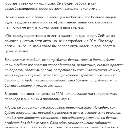
-соответственно – инфляцию. Она будет работать как
самосбывающееся пророчество», - заявляет экономист.
По его мнению, с повышением цен на бензин все больше людей
будет задумываться о более эффективных машинах, которыми
являются не джипы с 5-литровым двигателем.
«По поводу вероятности отмены налога на транспорт. Сейчас он
привязан к стоимости авто, но не к потреблению ГСМ. Поэтому
логичным решением стало бы переложить налог на транспорт в
цену бензина.
Если человек не ездит, не потребляет бензин, налога должно быть
ноль. А сейчас все платят налог одинаково, независимо, сколько проехал
по дорогам, сделал выбросов, потребил бензина. В Казахстане можно,
как и в других странах, налог на транспорт переложить в акциз на
бензин. Это будет более справедливо: кто больше потребляет – тот
больше платит», - уверен эксперт.
В целом повышение цены на ГСМ – лишь малая часть программы
перехода к рыночным правилам игры.
«Но мы не видим комплексного плана правительства. Не видим, как
будет совершаться переход к рыночным ценам, и какие есть решения,
чтобы нивелировать негативные последствия роста цен на бензин,
особенно для бедных слоев. Пока обрывочное решение собирает
негатив. А лучше было бы принять комплексное решение на 3 года, в