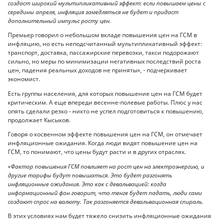
создаст широкий мультипликативный эффект: если повышаем цены с
середины апреля, инфляция замедляться не будет и придаст
дополнительный импульс росту цен.
Премьер говорил о небольшом вкладе повышения цен на ГСМ в
инфляцию, но есть неподсчитанный мультипликативный эффект:
транспорт, доставка, пассажирские перевозки, такси подорожают
сильно, но меры по минимизации негативных последствий роста
цен, падения реальных доходов не приняты», - подчеркивает
экономист.
Есть группы населения, для которых повышение цен на ГСМ будет
критическим. А еще впереди весенне-полевые работы. Плюс у нас
опять сделали резко - никто не успел подготовиться к повышению,
продолжает Кысыков.
Говоря о косвенном эффекте повышения цен на ГСМ, он отмечает
инфляционные ожидания. Когда люди видят повышение цен на
ГСМ, то понимают, что цены будут расти и в других отраслях.
«Фактор повышения ГСМ повлияет на рост цен на электроэнергию, и
другие тарифы будут повышаться. Это будет разгонять
инфляционные ожидания. Это как с девальвацией: когда
информационный фон говорит, что тенге будет падать, люди сами
создают спрос на валюту. Так разгоняется девальвационная спираль.
В этих условиях нам будет тяжело снизить инфляционные ожидания