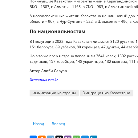
Покинувшие Казахстан мигранты жили в Карагандинской обл
ВКО – 1387, в Алматы – 1168, в СКО – 983, в Алматинской об
А новоиспеченные жители Казахстана нашли новый дом в 
области – 967, в Нур-Султане – 522, в Шымкенте – 496, в Ко
По национальностям
В I полугодии 2022 года Казахстан лишился 8120 русских, 1
151 белоруса, 89 узбеков, 80 корейцев, 47 дунган, 44 азе
Но в то же время страну пополнили 3641 казах, 1302 русск
таджиков, 157 корейцев, 148 украинцев, 132 кыргыза, 111 т
Автор Алиби Саруар
Источник lsm.kz
иммиграции из страны
Эмиграция из Казахстана
Предыдущий: Казахстан: уровень инфляции остается н
Следующий: Большинство работодателей отлож
Назад
Вперед