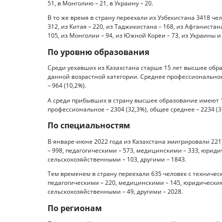
51, в Монголию – 21, в Украину – 20.
В то же время в страну переехали из Узбекистана 3418 чело
312, из Китая – 220, из Таджикистана – 168, из Афганистан
105, из Монголии – 94, из Южной Кореи – 73, из Украины и И
По уровню образования
Среди уехавших из Казахстана старше 15 лет высшее обра
данной возрастной категории. Среднее профессиональное –
– 964 (10,2%).
А среди прибывших в страну высшее образование имеют 12
профессиональное – 2304 (32,3%), общее среднее – 2234 (31
По специальностям
В январе-июне 2022 года из Казахстана эмигрировали 22
– 998, педагогическими – 573, медицинскими – 333, юриди
сельскохозяйственными – 103, другими – 1843.
Тем временем в страну переехали 635 человек с техничес
педагогическими – 220, медицинскими – 145, юридическим
сельскохозяйственными – 49, другими – 2028.
По регионам