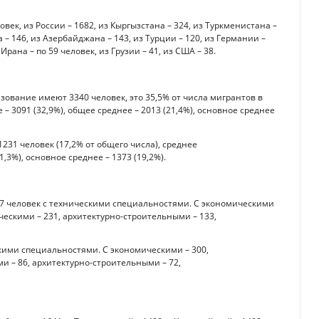
век, из России – 1682, из Кыргызстана – 324, из Туркменистана –
а – 146, из Азербайджана – 143, из Турции – 120, из Германии –
рана – по 59 человек, из Грузии – 41, из США – 38.
зование имеют 3340 человек, это 35,5% от числа мигрантов в
 3091 (32,9%), общее среднее – 2013 (21,4%), основное среднее
31 человек (17,2% от общего числа), среднее
,3%), основное среднее – 1373 (19,2%).
17 человек с техническими специальностями. С экономическими
ческими – 231, архитектурно-строительными – 133,
кими специальностями. С экономическими – 300,
и – 86, архитектурно-строительными – 72,