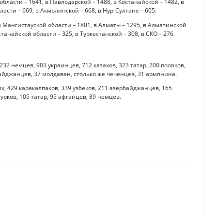
асти – 1641, в Павлодарской – 1488, в Костанайской – 1482, в
ласти – 669, в Акмолинской – 668, в Нур-Султане – 605.
Мангистауской области – 1801, в Алматы – 1295, в Алматинской
станайской области – 325, в Туркестанской – 308, в СКО – 276.
232 немцев, 903 украинцев, 712 казахов, 323 татар, 200 поляков,
рбайджанцев, 37 молдаван, столько же чеченцев, 31 армянина.
их, 429 каракалпаков, 339 узбеков, 211 азербайджанцев, 165
урков, 105 татар, 95 афганцев, 89 немцев.
еблагоприятно высоким
или все изменения зарплатных компенсаций на 2023 год - эксперты