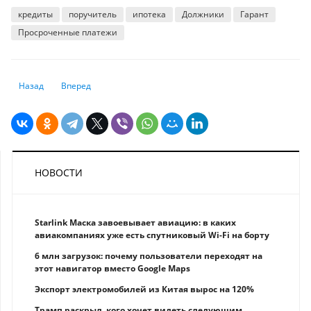
кредиты
поручитель
ипотека
Должники
Гарант
Просроченные платежи
Предыдущий: Как понять, что вас затягивают в финансовую пирамиду
Следующий: Как правильно пользоваться кэшбэком, чтобы п
Назад
Вперед
НОВОСТИ
Starlink Маска завоевывает авиацию: в каких
авиакомпаниях уже есть спутниковый Wi-Fi на борту
6 млн загрузок: почему пользователи переходят на
этот навигатор вместо Google Maps
Экспорт электромобилей из Китая вырос на 120%
Трамп раскрыл, кого хочет видеть следующим