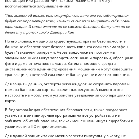
поставщик или разработчик. Такими "лазейками" и могут
воспользоваться злоумышленники.
"При хакерской атаке, если смартфон клиента или его веб-терминал
будут скомпрометированы, клиент не сможет защитить себя и свои
транзакции. И самое главное он не сможет доказать банку что он не
делал эту транзакцию".- Дмитрий Кан
По его словам, ни одно из существующих правил безопасности в
банках не обеспечивает безопасность клиента если его смартфон
будет "захвачен" хакерами. Через вредоносные программы
злоумышленники могут завладеть логинами и паролями, образцами
фото и даже отпечатков пальцев. Затем с помощью средств
дистанционного администрирования, мошенники могут совершить
транзакцию, к которой сам клиент банка уже не имеет отношения.
Для защиты данных, эксперты рекомендуют не сохранять пароли и
номера банковских карт на различных ресурсах. А вместо этого
настроить на мобильном устройстве уведомления об операциях по
карте.
В Fingramota.kz для обеспечения безопасности, также предлагают
установить антивирусные программы на все устройства, и не
забывать об их обновлении, так как мошенники ищут недоработки и
уязвимости в ПО и приложениях.
Для лучшей защиты также можно завести виртуальную карту, не