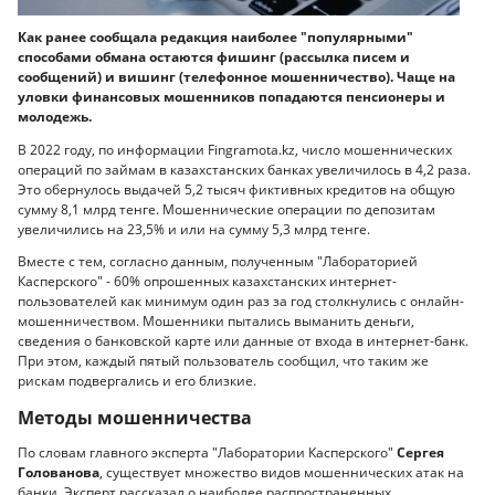
Как ранее сообщала редакция наиболее "популярными"
способами обмана остаются фишинг (рассылка писем и
сообщений) и вишинг (телефонное мошенничество). Чаще на
уловки финансовых мошенников попадаются пенсионеры и
молодежь.
В 2022 году, по информации Fingramota.kz, число мошеннических
операций по займам в казахстанских банках увеличилось в 4,2 раза.
Это обернулось выдачей 5,2 тысяч фиктивных кредитов на общую
сумму 8,1 млрд тенге. Мошеннические операции по депозитам
увеличились на 23,5% и или на сумму 5,3 млрд тенге.
Вместе с тем, согласно данным, полученным "Лабораторией
Касперского" - 60% опрошенных казахстанских интернет-
пользователей как минимум один раз за год столкнулись с онлайн-
мошенничеством. Мошенники пытались выманить деньги,
сведения о банковской карте или данные от входа в интернет-банк.
При этом, каждый пятый пользователь сообщил, что таким же
рискам подвергались и его близкие.
Методы мошенничества
По словам главного эксперта "Лаборатории Касперского"
Сергея
Голованова
, существует множество видов мошеннических атак на
банки. Эксперт рассказал о наиболее распространенных.