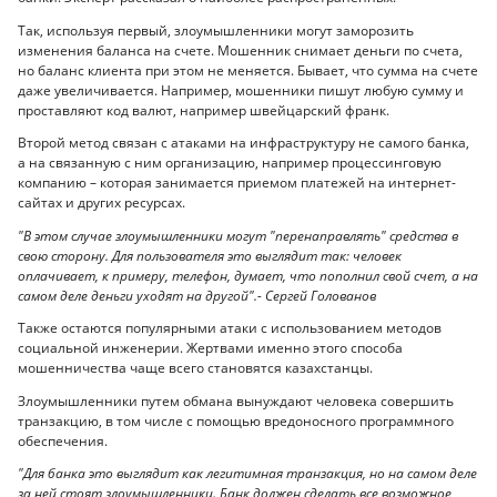
Так, используя первый, злоумышленники могут заморозить
изменения баланса на счете. Мошенник снимает деньги по счета,
но баланс клиента при этом не меняется. Бывает, что сумма на счете
даже увеличивается. Например, мошенники пишут любую сумму и
проставляют код валют, например швейцарский франк.
Второй метод связан с атаками на инфраструктуру не самого банка,
а на связанную с ним организацию, например процессинговую
компанию – которая занимается приемом платежей на интернет-
сайтах и других ресурсах.
"В этом случае злоумышленники могут "перенаправлять" средства в
свою сторону. Для пользователя это выглядит так: человек
оплачивает, к примеру, телефон, думает, что пополнил свой счет, а на
самом деле деньги уходят на другой".- Сергей Голованов
Также остаются популярными атаки с использованием методов
социальной инженерии. Жертвами именно этого способа
мошенничества чаще всего становятся казахстанцы.
Злоумышленники путем обмана вынуждают человека совершить
транзакцию, в том числе с помощью вредоносного программного
обеспечения.
"Для банка это выглядит как легитимная транзакция, но на самом деле
за ней стоят злоумышленники. Банк должен сделать все возможное,