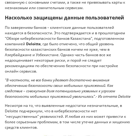
связанную с основными счетами, а также не привязывать карты к
незнакомым или сомнительным сервисам.
Насколько защищены данные пользователей
По заверениям банков – клиентские данные пользователей
находятся в безопасности. Это подтверждается и в прошлогоднем
"Обзоре кибербезопасности банков Казахстана", подготовленном
компанией
Deloitte
, где было отмечено, что общий уровень
безопасности казахстанских банков ничем не хуже, чем в
Азербайджане и Узбекистане. Однако часть банков все же
недооценивает некоторые риски, и порой не следует
рекомендациям по обеспечению безопасности при настройке
онлайн сервисов.
"В частности, не все банки уделяют достаточно внимания
обеспечению безопасности своих мобильных приложений. Как
следствие – совокупная доля потенциально уязвимых к угрозам
безопасности мобильных приложений увеличилась".- Из отчета Deloitte
Несмотря на то, что выявленные недостатки незначительные, в
Deloitte подчеркнули, что в кибербезопасности нет
"несущественных" уязвимостей. И любая из них может привести к
более серьезным проблемам, в том числе утечке данных и хищению
средств клиентов.