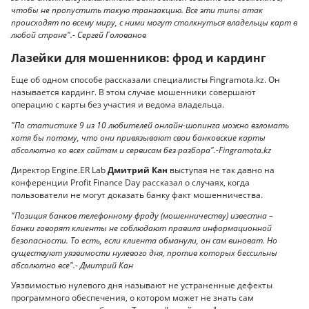
чтобы не пропустить такую транзакцию. Все эти типы атак
происходят по всему миру, с ними могут столкнуться владельцы карт в
любой стране".- Сергей Голованов
Лазейки для мошенников: фрод и кардинг
Еще об одном способе рассказали специалисты Fingramota.kz. Он
называется кардинг. В этом случае мошенники совершают
операцию с карты без участия и ведома владельца.
"По статистике 9 из 10 любителей онлайн-шопинга можно взломать
хотя бы потому, что они привязывают свои банковские карты
абсолютно ко всех сайтам и сервисам без разбора".-Fingramota.kz
Директор Engine.ER Lab
Дмитрий Кан
выступая не так давно на
конференции Profit Finance Day рассказал о случаях, когда
пользователи не могут доказать банку факт мошенничества.
"Позиция банков телефонному фроду (мошенничеству) известна –
банки говорят клиенты не соблюдают правила информационной
безопасности. То есть, если клиента обманули, он сам виноват. Но
существуют уязвимости нулевого дня, против которых бессильны
абсолютно все".- Дмитрий Кан
Уязвимостью нулевого дня называют не устраненные дефекты
программного обеспечения, о котором может не знать сам