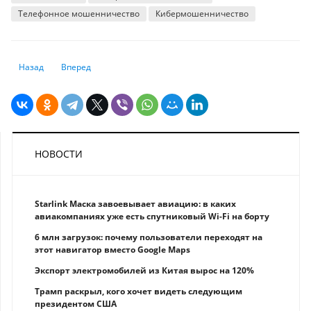
Телефонное мошенничество
Кибермошенничество
Предыдущий: Сколько стоил советский рубль в пересчёте на тенге
Следующий: 60% новых кредитов юрлицам приходится на то
Назад
Вперед
НОВОСТИ
Starlink Маска завоевывает авиацию: в каких
авиакомпаниях уже есть спутниковый Wi-Fi на борту
6 млн загрузок: почему пользователи переходят на
этот навигатор вместо Google Maps
Экспорт электромобилей из Китая вырос на 120%
Трамп раскрыл, кого хочет видеть следующим
президентом США