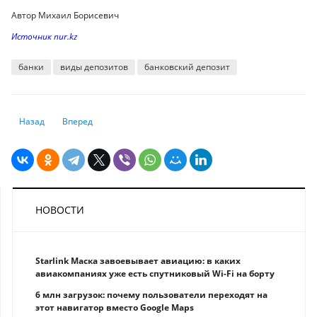
Автор Михаил Борисевич
Источник nur.kz
банки
виды депозитов
банковский депозит
Предыдущий: Деньги как зеркало истории: 30-летие тенге
Следующий: Что такое дефолт, почему возникает и на что о
Назад
Вперед
НОВОСТИ
Starlink Маска завоевывает авиацию: в каких
авиакомпаниях уже есть спутниковый Wi-Fi на борту
6 млн загрузок: почему пользователи переходят на
этот навигатор вместо Google Maps