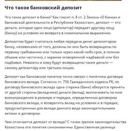
Что такое банковский депозит
Что такое депозит в банке? Как гласит п. 8 ст. 2 Закона «О банках и
банковской деятельности в Республике Казахстан», депозит — это
деньги, которые одно лицо (депозитор) передает другому лицу
(банку) на условиях их возврата в номинальном выражении.
Депозитом будет считаться любая передача денег депозитором
банку, независимо от того, должны ли они быть возвращены по
первому требованию или только через какой-либо срок, в полном
объеме или частично, с заранее оговоренной надбавкой или без
надбавки. Неважно и кому будут возвращены такие деньги —
самому депозитору или третьим лицам.
Депозит как банковское понятие тесно связан с понятием договора
банковского вклада. Согласно ст. 756 Гражданского кодекса РК, по
договору банковского вклада одна сторона (банк) обязуется принять
от другой стороны (вкладчика) деньги (вклад), выплачивать по ним
вознаграждение в размере и порядке, определенных договором
банковского вклада, и возвратить вклад на условиях и в порядке,
предусмотренных для вклада данного вида законодательными
актами и договором.
Чем отличается депозит от вклада? С точки зрения законодательства
Казахстана эти понятия синонимичны. Единственная разница