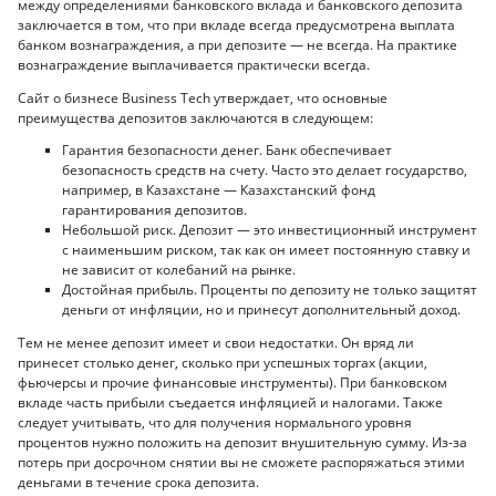
между определениями банковского вклада и банковского депозита
заключается в том, что при вкладе всегда предусмотрена выплата
банком вознаграждения, а при депозите — не всегда. На практике
вознаграждение выплачивается практически всегда.
Сайт о бизнесе Business Tech утверждает, что основные
преимущества депозитов заключаются в следующем:
Гарантия безопасности денег. Банк обеспечивает
безопасность средств на счету. Часто это делает государство,
например, в Казахстане — Казахстанский фонд
гарантирования депозитов.
Небольшой риск. Депозит — это инвестиционный инструмент
с наименьшим риском, так как он имеет постоянную ставку и
не зависит от колебаний на рынке.
Достойная прибыль. Проценты по депозиту не только защитят
деньги от инфляции, но и принесут дополнительный доход.
Тем не менее депозит имеет и свои недостатки. Он вряд ли
принесет столько денег, сколько при успешных торгах (акции,
фьючерсы и прочие финансовые инструменты). При банковском
вкладе часть прибыли съедается инфляцией и налогами. Также
следует учитывать, что для получения нормального уровня
процентов нужно положить на депозит внушительную сумму. Из-за
потерь при досрочном снятии вы не сможете распоряжаться этими
деньгами в течение срока депозита.