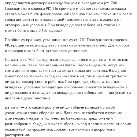
определяется договором между банком и вкладчиком (ст. 760
Гражданского кодекса РК). По срочным и сберегательным вкладам
ставка может быть фиксированной (без изменений с течением всего
срока депозита) или плавающей (изменяется в зависимости от
оговоренных условий). При вкладе до востребования ставка не
может быть выше 0,1% годовых.
По общему правилу, установленному ст. 761 Гражданского кодекса
РК, проценты по вкладу выплачиваются ежеквартально. Другой срок
и порядок может быть установлен договором.
Согласно ст. 762 Гражданского кодекса, вносить депозит можно как
наличными, так и безналичным путем. Вносить деньги могут как
сами депозиторы, так и третьи лица на имя депозитора. Вкладчик
имеет право открыть вклад как на свое имя, так и на имя третьего
лица, например своего ребенка. При срочных, сберегательных
вкладах и условных вкладах деньги обычно вносятся вкладчиком в
виде разового взноса, а при вкладе до востребования — допускается
внесение денег частями.
Депозит — это самый доступный для обычных людей способ
увеличения своих сбережений. Для него не требуется изучение
финансовой науки, а количество банковских предложений
разнообразно. Каждый может выбрать вклад в зависимости от своих
пожеланий по процентам, срокам, возможности досрочного
расторжения.