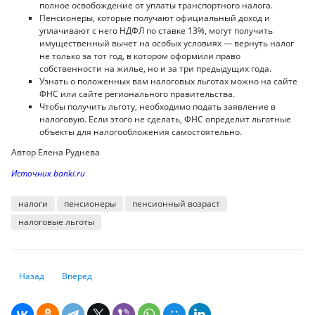
полное освобождение от уплаты транспортного налога.
Пенсионеры, которые получают официальный доход и
уплачивают с него НДФЛ по ставке 13%, могут получить
имущественный вычет на особых условиях — вернуть налог
не только за тот год, в котором оформили право
собственности на жилье, но и за три предыдущих года.
Узнать о положенных вам налоговых льготах можно на сайте
ФНС или сайте регионального правительства.
Чтобы получить льготу, необходимо подать заявление в
налоговую. Если этого не сделать, ФНС определит льготные
объекты для налогообложения самостоятельно.
Автор Елена Руднева
Источник banki.ru
налоги
пенсионеры
пенсионный возраст
налоговые льготы
Предыдущий: Какие типы цифровых кошельков существуют и как они
Следующий: Как и зачем? В Нацбанке рассказали о процеду
Назад
Вперед