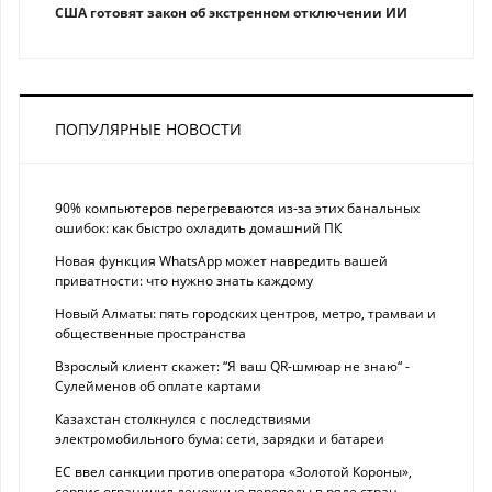
США готовят закон об экстренном отключении ИИ
ПОПУЛЯРНЫЕ НОВОСТИ
90% компьютеров перегреваются из-за этих банальных
ошибок: как быстро охладить домашний ПК
Новая функция WhatsApp может навредить вашей
приватности: что нужно знать каждому
Новый Алматы: пять городских центров, метро, трамваи и
общественные пространства
Взрослый клиент скажет: “Я ваш QR-шмюар не знаю“ -
Сулейменов об оплате картами
Казахстан столкнулся с последствиями
электромобильного бума: сети, зарядки и батареи
ЕС ввел санкции против оператора «Золотой Короны»,
сервис ограничил денежные переводы в ряде стран