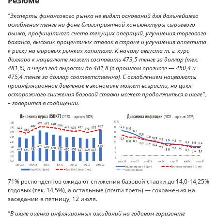
Резюме
"Эксперты финансового рынка не видят оснований для дальнейшего
ослабления тенге на фоне благоприятной конъюнктуры сырьевого
рынка, профицитного счета текущих операций, улучшения торгового
баланса, высоких процентных ставок в стране и улучшения аппетита
к риску на мировых рынках капитала. К началу августа т. г. курс
доллара к нацвалюте может составить 473,5 тенге за доллар (тек.
481,6), а через год вырасти до 481,8 (в прошлом прогнозе — 450,4 и
475,4 тенге за доллар соответственно). С ослаблением нацвалюты
проинфляционное давление в экономике может возрасти, но цикл
осторожного снижения базовой ставки может продолжиться в июле",
– говорится в сообщении.
71% респондентов ожидают снижения базовой ставки до 14,0-14,25%
годовых (тек. 14,5%), а остальные (почти треть) — сохранения на
заседании в пятницу, 12 июля.
"В июле оценка инфляционных ожиданий на годовом горизонте