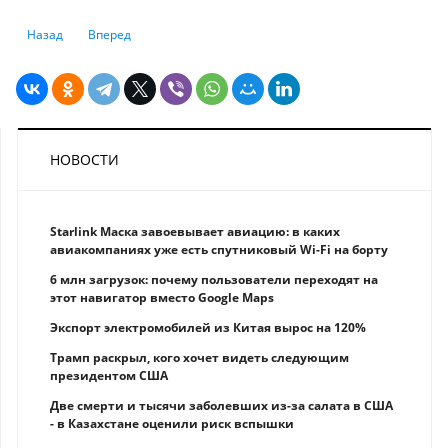
Предыдущий: Придется копить: правила доступной аренды для молод
Следующий: Господдержка многодетных семей в 2024 году
Назад
Вперед
НОВОСТИ
Starlink Маска завоевывает авиацию: в каких
авиакомпаниях уже есть спутниковый Wi-Fi на борту
6 млн загрузок: почему пользователи переходят на
этот навигатор вместо Google Maps
Экспорт электромобилей из Китая вырос на 120%
Трамп раскрыл, кого хочет видеть следующим
президентом США
Две смерти и тысячи заболевших из-за салата в США
- в Казахстане оценили риск вспышки