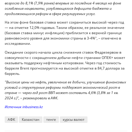
возросла до 8,1% (7,9% ранее) впервые за последние 4 месяца на фоне
ослабления нацвалюты, углубляющегося дефицита бюджета и
продолжающихся реформ в сфере регулируемых услуг.
На этом фоне базовая ставка может сохраниться высокой через год
— на отметке 12,0% годовых. Таким образом, ее реальное значение
(базовая ставка минус инфляция) приблизится к верхней границе
равновесного уровня для экономики страны в 3-4%", – отмечено в
исследовании.
Ожидание скорого начала цикла снижения ставок Федрезервом в
совокупности с сокращением добычи нефти странами ОПЕК+ может
оказывать поддержку нефтяным котировкам. Через год стоимость
барреля Brent прогнозируется на высокой отметке в 84,7 доллара за
баррель.
"Высокие цены на нефть, увеличение ее добычи, улучшение финансовых
условий и структурные реформы поддержат экономический рост в
стране — через год рост ВВП может составить 4,6% (3,8% за 1 кв.
2024 г.)", – резюмировали в АФК.
Источник inbusiness.kz
АФК
Казахстан
тенге
курсы валют