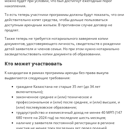
можно будет при условии, что был достигнут ежегодный порог
накопления.
То есть теперь участники программы должны будут показать, что они
действительно копят средства, чтобы дольше пользоваться
доступным арендным жильем. В противном случае договор не
продлят.
Также теперь не требуется нотариального заверения копии
документов, удостоверяющего личность, свидетельств о рождении
детей заявителя и членов семьи. Но при этом нужно нотариально
засвидетельствовать копии документа об образовании.
Кто может участвовать
К кандидатам в рамках программы аренды без права выкупа
выдвигаются следующие требования:
граждане Казахстана не старше 35 лет (до 34 лет
включительно);
законченное среднее и (или) техническое и
профессиональное и (или) после среднее, и (или) высшее, и
(или) послевузовское образование;
трудоустройство и ежемесячный доход не менее 40 МРП (147
680 тенге на 2024 год) за последние шесть месяцев;
наличие у заявителя постоянной регистрации в регионе
участия не менее трех последних лет перед подачей