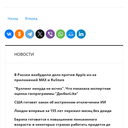
Предыдущий: Как распознать финпирамиды, лжеброкеров и обезопас
Следующий: Курс тенге: грозит ли дальнейшее обрушение
Назад
Вперед
НОВОСТИ
В России возбудили дело против Apple из-за
приложений MAX и RuStore
"Буллинг никуда не исчез". Что показала экспертная
оценка госпрограммы "ДосболLike"
США готовят закон об экстренном отключении ИИ
Лондон впервые за 155 лет пережил месяц без дождя
Европа готовится к повышению пенсионного
возраста: в некоторых странах работать придется до