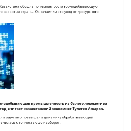
Казахстана обошла по темпам роста горнодобывающую
развития страны. Означает ли это уход от «ресурсного
горнодобывающая промышленность из былого локомотива
ор, считает казахстанский экономист Тулеген Аскаров.
трасли ощутимо превышали динамику обрабатывающей
енилась с точностью до наоборот.