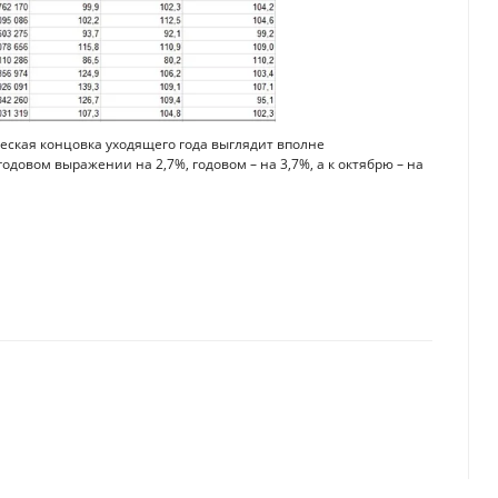
ская концовка уходящего года выглядит вполне
довом выражении на 2,7%, годовом – на 3,7%, а к октябрю – на
2025 году: реалистичный прогноз
 сберегательного и почему выгодно держать депозиты в разных банках