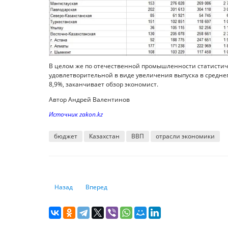
В целом же по отечественной промышленности статистиче
удовлетворительной в виде увеличения выпуска в среднего
8,9%, заканчивает обзор экономист.
Автор Андрей Валентинов
Источник zakon.kz
бюджет
Казахстан
ВВП
отрасли экономики
Предыдущий: Что случится с ценами на недвижимость в 
Следующий: Чем срочный вклад отличается от
Назад
Вперед