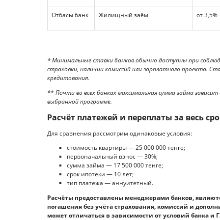
Отбасы банк
Жилищный заём
от 3,5%
* Минимальные ставки банков обычно доступны при соблюд
страховки, наличии комиссий или зарплатного проекта. Ст
кредитования.
** Почти во всех банках максимальная сумма займа зависи
выбранной программе.
Расчёт платежей и переплаты за весь сро
Для сравнения рассмотрим одинаковые условия:
стоимость квартиры — 25 000 000 тенге;
первоначальный взнос — 30%;
сумма займа — 17 500 000 тенге;
срок ипотеки — 10 лет;
тип платежа — аннуитетный.
Расчёты предоставлены менеджерами банков, являют
погашения без учёта страхования, комиссий и дополн
может отличаться в зависимости от условий банка и Г