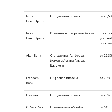
Банк
Стандартная ипотека
от 20,5
ЦентрКредит
Банк
Ипотечные программы банка
ставки 
ЦентрКредит
условий
програ
Altyn Bank
Стандартная/цифровая
от 22,3
(Алматы Астана Атырау
Шымкент
Freedom
Цифровая ипотека
от 22%
Bank
Нурбанк
Стандартная ипотека
от 20%
Отбасы банк
Промежуточный заём
от 6%