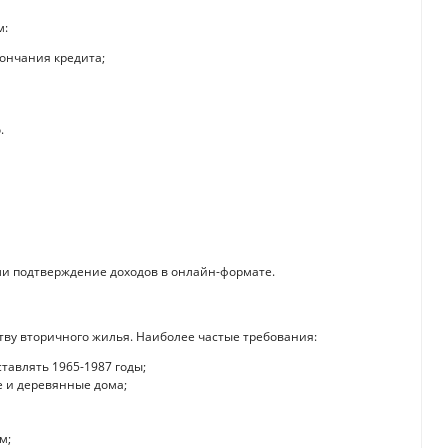
м:
кончания кредита;
.
и подтверждение доходов в онлайн-формате.
ству вторичного жилья. Наиболее частые требования:
авлять 1965-1987 годы;
 и деревянные дома;
м;