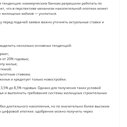
ая тенденция: коммерческим банкам разрешили работать по
ет, что в перспективе механизм накопительной ипотеки может
нке жилищных займов — усилиться.
у перед подачей заявки важно уточнять актуальные ставки и
 выделить несколько основных тенденций:
рмат;
 от 20% годовых;
ипу жилья;
стемой;
льготным ставкам;
жилья и кредитует только новостройки.
3,5% до 8,5% годовых. Однако для получения таких условий
лья и выполнить требования системы жилищных строительных
без длительного накопления, но по значительно более высоким
а цифровой ипотеке: одобрение можно получить через