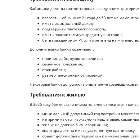
Заёмщики должны соответствовать следующим критерия
возраст — обычно от 21 года до 63 лет на момент о
иметь официальный доход;
подтвердить платёжеспособность;
иметь положительную кредитную историю;
быть гражданином РК или иметь вид на жительство
Дополнительно банки оценивают:
наличие действующих кредитов;
семейное положение;
стаж работы;
размер пенсионных отчислений.
Некоторые банки допускают привлечение созаёмщиков ил
Требования к жилью
В 2026 году банки стали внимательнее относиться к каче
минимальный допустимый год постройки может сост
не принимаются каркасно-камышитовые, саманные
жильё не должно быть аварийным;
квартира должна иметь узаконенную планировку;
объект должен быть подключён к инженерным сетя