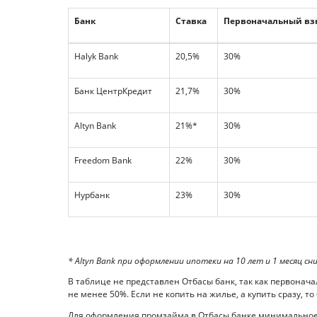
Банк
Ставка
Первоначальный вз
Halyk Bank
20,5%
30%
Банк ЦентрКредит
21,7%
30%
Altyn Bank
21%*
30%
Freedom Bank
22%
30%
Нурбанк
23%
30%
* Altyn Bank при оформлении ипотеки на 10 лет и 1 месяц с
В таблице не представлен Отбасы банк, так как первонач
не менее 50%. Если не копить на жилье, а купить сразу, 
Для оформления промзайма в Отбасы банке минимальное 