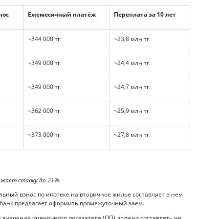
нос
Ежемесячный платёж
Переплата за 10 лет
~344 000 тг
~23,8 млн тг
~349 000 тг
~24,4 млн тг
~349 000 тг
~24,7 млн тг
~362 000 тг
~25,9 млн тг
~373 000 тг
~27,8 млн тг
нижает ставку до 21%.
альный взнос по ипотеке на вторичное жилье составляет в нем
то банк предлагает оформить промежуточный заем.
значение оценочного показателя (ОП) должно составлять не