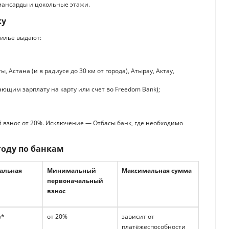
мансарды и цокольные этажи.
ку
жильё выдают:
, Астана (и в радиусе до 30 км от города), Атырау, Актау,
ющим зарплату на карту или счет во Freedom Bank);
взнос от 20%. Исключение — Отбасы банк, где необходимо
году по банкам
альная
Минимальный
Максимальная сумма
первоначальный
взнос
%*
от 20%
зависит от
платёжеспособности