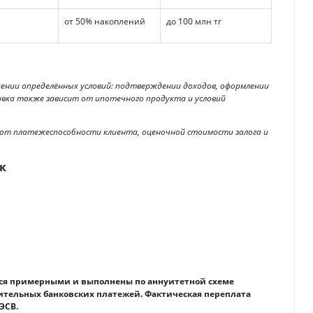
от 50% накоплений
до 100 млн тг
ении определённых условий: подтверждении доходов, оформлении
авка также зависит от ипотечного продукта и условий
т от платежеспособности клиента, оценочной стоимости залога и
к
ся примерными и выполнены по аннуитетной схеме
ительных банковских платежей. Фактическая переплата
ЭСВ.