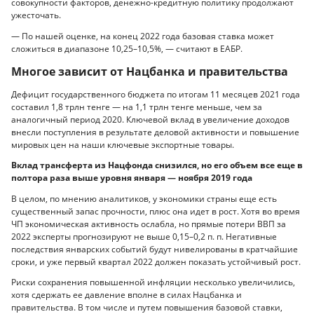
совокупности факторов, денежно-кредитную политику продолжают
ужесточать.
— По нашей оценке, на конец 2022 года базовая ставка может
сложиться в диапазоне 10,25–10,5%, — считают в ЕАБР.
Многое зависит от Нацбанка и правительства
Дефицит государственного бюджета по итогам 11 месяцев 2021 года
составил 1,8 трлн тенге — на 1,1 трлн тенге меньше, чем за
аналогичный период 2020. Ключевой вклад в увеличение доходов
внесли поступления в результате деловой активности и повышение
мировых цен на наши ключевые экспортные товары.
Вклад трансферта из Нацфонда снизился, но его объем все еще в
полтора раза выше уровня января — ноября 2019 года
В целом, по мнению аналитиков, у экономики страны еще есть
существенный запас прочности, плюс она идет в рост. Хотя во время
ЧП экономическая активность ослабла, но прямые потери ВВП за
2022 эксперты прогнозируют не выше 0,15–0,2 п. п. Негативные
последствия январских событий будут нивелированы в кратчайшие
сроки, и уже первый квартал 2022 должен показать устойчивый рост.
Риски сохранения повышенной инфляции несколько увеличились,
хотя сдержать ее давление вполне в силах Нацбанка и
правительства. В том числе и путем повышения базовой ставки,