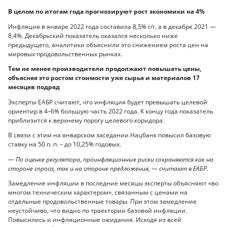
В целом по итогам года прогнозируют рост экономики на 4%
Инфляция в январе 2022 года составила 8,5% г/г, а в декабре 2021 —
8,4%. Декабрьский показатель оказался несколько ниже
предыдущего, аналитики объяснили это снижением роста цен на
мировых продовольственных рынках.
Тем не менее производители продолжают повышать цены,
объясняя это ростом стоимости уже сырья и материалов 17
месяцев подряд
Эксперты ЕАБР считают, что инфляция будет превышать целевой
ориентир в 4–6% большую часть 2022 года. К концу года показатель
приблизится к верхнему порогу целевого коридора.
В связи с этим на январском заседании Нацбанк повысил базовую
ставку на 50 п. п. – до 10,25% годовых.
— По оценке регулятора, проинфляционные риски сохраняются как на
стороне спроса, так и на стороне предложения, — считают в ЕАБР.
Замедление инфляции в последние месяцы эксперты объясняют «во
многом техническим характером», связанным с ценами на
отдельные продовольственные товары. При этом замедление
неустойчиво, что видно по траектории базовой инфляции.
Повысились и инфляционные ожидания. Исходя из всей