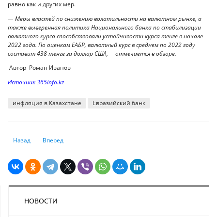
равно как и других мер.
— Меры властей по снижению волатильности на валютном рынке, а
также выверенная политика Национального банка по стабилизации
валютного курса способствовали устойчивости курса тенге в начале
2022 года. По оценкам ЕАБР, валютный курс в среднем по 2022 году
составит 438 тенге за доллар США,— отмечается в обзоре.
Автор Роман Иванов
Источник 365info.kz
инфляция в Казахстане
Евразийский банк
Предыдущий: Китай: укрепляя устойчивость тигра в 2022 году
Следующий: ОПЕК: Спрос на нефть в 2022 году превысит пок
Назад
Вперед
НОВОСТИ