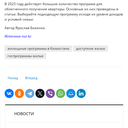
В 2023 году действует большое количество программ для
облегченного получения квартиры. Основные из них приведены в
статье. Выбирайте подходящую программу исходя из уровня доходов
и условий семьи.
Автор Ярослав Боженко
Источник nur.kz
жилищные программы в Казахстане
доступное жилье
госпрограммы жилья
Предыдущий: Как геополитическая ситуация в мире создаёт экономич
Следующий: Миллионеры стремятся отдавать свои деньги: 
Назад
Вперед
НОВОСТИ