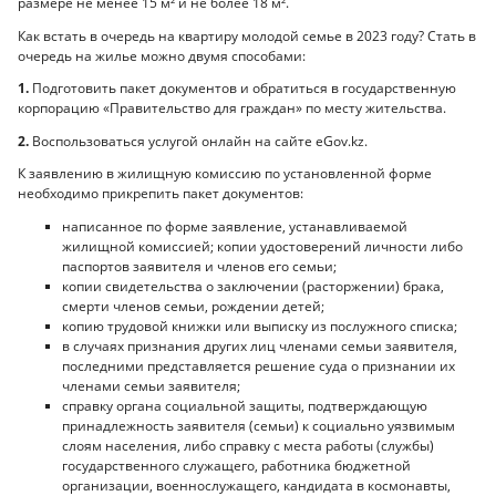
размере не менее 15 м² и не более 18 м².
Как встать в очередь на квартиру молодой семье в 2023 году? Стать в
очередь на жилье можно двумя способами:
1.
Подготовить пакет документов и обратиться в государственную
корпорацию «Правительство для граждан» по месту жительства.
2.
Воспользоваться услугой онлайн на сайте eGov.kz.
К заявлению в жилищную комиссию по установленной форме
необходимо прикрепить пакет документов:
написанное по форме заявление, устанавливаемой
жилищной комиссией; копии удостоверений личности либо
паспортов заявителя и членов его семьи;
копии свидетельства о заключении (расторжении) брака,
смерти членов семьи, рождении детей;
копию трудовой книжки или выписку из послужного списка;
в случаях признания других лиц членами семьи заявителя,
последними представляется решение суда о признании их
членами семьи заявителя;
справку органа социальной защиты, подтверждающую
принадлежность заявителя (семьи) к социально уязвимым
слоям населения, либо справку с места работы (службы)
государственного служащего, работника бюджетной
организации, военнослужащего, кандидата в космонавты,