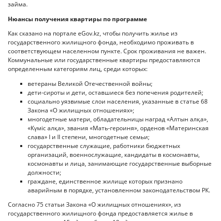
займа.
Нюансы получения квартиры по программе
Как сказано на портале eGov.kz, чтобы получить жилье из
государственного жилищного фонда, необходимо проживать в
соответствующем населенном пункте. Срок проживания не важен.
Коммунальные или государственные квартиры предоставляются
определенным категориям лиц, среди которых:
ветераны Великой Отечественной войны;
дети-сироты и дети, оставшиеся без попечения родителей;
социально уязвимые слои населения, указанные в статье 68
Закона «О жилищных отношениях»;
многодетные матери, обладательницы наград «Алтын алқа»,
«Күміс алқа», звания «Мать-героиня», орденов «Материнская
слава» I и II степени, многодетные семьи;
государственные служащие, работники бюджетных
организаций, военнослужащие, кандидаты в космонавты,
космонавты и лица, занимающие государственные выборные
должности;
граждане, единственное жилище которых признано
аварийным в порядке, установленном законодательством РК.
Согласно 75 статьи Закона «О жилищных отношениях», из
государственного жилищного фонда предоставляется жилье в