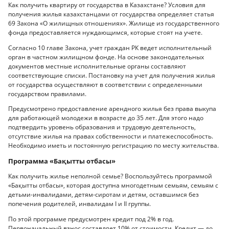
Как получить квартиру от государства в Казахстане? Условия для
получения жилья казахстанцами от государства определяет статья
69 Закона «О жилищных отношениях». Жилище из государственного
фонда предоставляется нуждающимся, которые стоят на учете.
Согласно 10 главе Закона, учет граждан РК ведет исполнительный
орган в частном жилищном фонде. На основе законодательных
документов местные исполнительные органы составляют
соответствующие списки. Постановку на учет для получения жилья
от государства осуществляют в соответствии с определенными
государством правилами.
Предусмотрено предоставление арендного жилья без права выкупа
для работающей молодежи в возрасте до 35 лет. Для этого надо
подтвердить уровень образования и трудовую деятельность,
отсутствие жилья на правах собственности и платежеспособность.
Необходимо иметь и постоянную регистрацию по месту жительства.
Программа «Бақытты отбасы»
Как получить жилье неполной семье? Воспользуйтесь программой
«Бақытты отбасы», которая доступна многодетным семьям, семьям с
детьми-инвалидами, детям-сиротам и детям, оставшимся без
попечения родителей, инвалидам I и II группы.
По этой программе предусмотрен кредит под 2% в год.
Первоначальный взнос составляет 10% от стоимости. Кредит — до