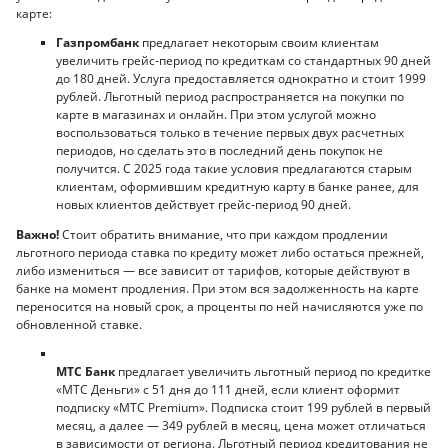
карте:
Газпромбанк
предлагает некоторым своим клиентам
увеличить грейс-период по кредиткам со стандартных 90 дней
до 180 дней. Услуга предоставляется однократно и стоит 1999
рублей. Льготный период распространяется на покупки по
карте в магазинах и онлайн. При этом услугой можно
воспользоваться только в течение первых двух расчетных
периодов, но сделать это в последний день покупок не
получится. С 2025 года такие условия предлагаются старым
клиентам, оформившим кредитную карту в банке ранее, для
новых клиентов действует грейс-период 90 дней.
Важно!
Стоит обратить внимание, что при каждом продлении
льготного периода ставка по кредиту может либо остаться прежней,
либо измениться — все зависит от тарифов, которые действуют в
банке на момент продления. При этом вся задолженность на карте
переносится на новый срок, а проценты по ней начисляются уже по
обновленной ставке.
МТС Банк
предлагает увеличить льготный период по кредитке
«МТС Деньги» с 51 дня до 111 дней, если клиент оформит
подписку «MTC Premium». Подписка стоит 199 рублей в первый
месяц, а далее — 349 рублей в месяц, цена может отличаться
в зависимости от региона. Льготный период кредитования не