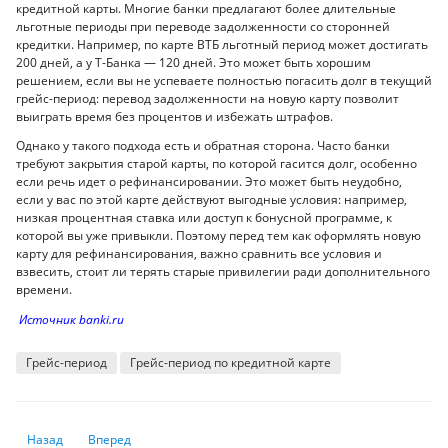
кредитной карты. Многие банки предлагают более длительные
льготные периоды при переводе задолженности со сторонней
кредитки. Например, по карте ВТБ льготный период может достигать
200 дней, а у Т-Банка — 120 дней. Это может быть хорошим
решением, если вы не успеваете полностью погасить долг в текущий
грейс-период: перевод задолженности на новую карту позволит
выиграть время без процентов и избежать штрафов.
Однако у такого подхода есть и обратная сторона. Часто банки
требуют закрытия старой карты, по которой гасится долг, особенно
если речь идет о рефинансировании. Это может быть неудобно,
если у вас по этой карте действуют выгодные условия: например,
низкая процентная ставка или доступ к бонусной программе, к
которой вы уже привыкли. Поэтому перед тем как оформлять новую
карту для рефинансирования, важно сравнить все условия и
взвесить, стоит ли терять старые привилегии ради дополнительного
времени.
Источник banki.ru
Грейс-период
Грейс-период по кредитной карте
Предыдущий: Как получить жилье от государства в 2025 году
Следующий: «Хороший человек живет скромно» и другие со
Назад
Вперед