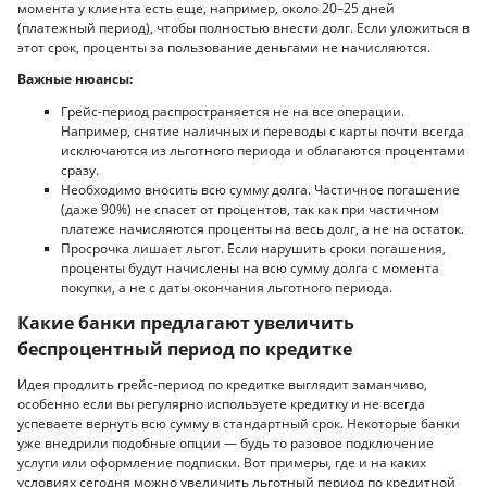
момента у клиента есть еще, например, около 20–25 дней
(платежный период), чтобы полностью внести долг. Если уложиться в
этот срок, проценты за пользование деньгами не начисляются.
Важные нюансы:
Грейс-период распространяется не на все операции.
Например, снятие наличных и переводы с карты почти всегда
исключаются из льготного периода и облагаются процентами
сразу.
Необходимо вносить всю сумму долга. Частичное погашение
(даже 90%) не спасет от процентов, так как при частичном
платеже начисляются проценты на весь долг, а не на остаток.
Просрочка лишает льгот. Если нарушить сроки погашения,
проценты будут начислены на всю сумму долга с момента
покупки, а не с даты окончания льготного периода.
Какие банки предлагают увеличить
беспроцентный период по кредитке
Идея продлить грейс-период по кредитке выглядит заманчиво,
особенно если вы регулярно используете кредитку и не всегда
успеваете вернуть всю сумму в стандартный срок. Некоторые банки
уже внедрили подобные опции — будь то разовое подключение
услуги или оформление подписки. Вот примеры, где и на каких
условиях сегодня можно увеличить льготный период по кредитной