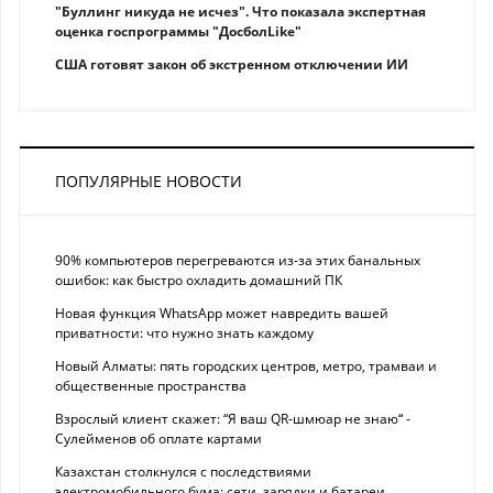
"Буллинг никуда не исчез". Что показала экспертная
оценка госпрограммы "ДосболLike"
США готовят закон об экстренном отключении ИИ
ПОПУЛЯРНЫЕ НОВОСТИ
90% компьютеров перегреваются из-за этих банальных
ошибок: как быстро охладить домашний ПК
Новая функция WhatsApp может навредить вашей
приватности: что нужно знать каждому
Новый Алматы: пять городских центров, метро, трамваи и
общественные пространства
Взрослый клиент скажет: “Я ваш QR-шмюар не знаю“ -
Сулейменов об оплате картами
Казахстан столкнулся с последствиями
электромобильного бума: сети, зарядки и батареи