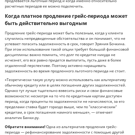
продлевается льготный период и когда именно относительно
расчетных периодов ее можно подключить.
Когда платное продление грейс-периода может
быть действительно выгодным
Продление грейс-периода может быть полезным, когда у клиента
случились непредвиденные обстоятельства и он понимает, что не
успевает погасить задолженность в срок, говорит Эряния Бочкина.
При этом использование такой опции требует большой финансовой
дисциплины: важно помнить, что долг по кредитке никуда не
исчезнет, его все равно придется выплатить, пусть даже в более
отдаленной перспективе. Поэтому активно наращивать
задолженность во время продленного льготного периода не стоит.
«Теоретически такую услугу можно использовать как альтернативу
обычному кредиту или в целях погашения других задолженностей.
Однако тут лучше тщательно взвесить риски и свои финансовые
возможности: несмотря на то что по кредитным картам доступен
период, когда проценты по задолженности не начисляются, за его
пределами ставка будет гораздо выше, чем по "классическим"
кредитам, а срок погашения намного меньше», — отмечает
аналитик Банки.ру.
Обратите внимание!
Одна из альтернатив продления грейс-
периода — рефинансирование задолженности с помощью другой