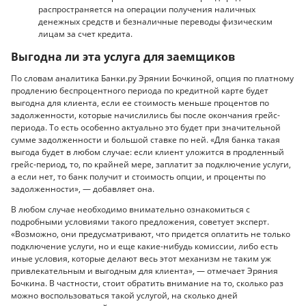
распространяется на операции получения наличных
денежных средств и безналичные переводы физическим
лицам за счет кредита.
Выгодна ли эта услуга для заемщиков
По словам аналитика Банки.ру Эрянии Бочкиной, опция по платному
продлению беспроцентного периода по кредитной карте будет
выгодна для клиента, если ее стоимость меньше процентов по
задолженности, которые начислились бы после окончания грейс-
периода. То есть особенно актуально это будет при значительной
сумме задолженности и большой ставке по ней. «Для банка такая
выгода будет в любом случае: если клиент уложится в продленный
грейс-период, то, по крайней мере, заплатит за подключение услуги,
а если нет, то банк получит и стоимость опции, и проценты по
задолженности», — добавляет она.
В любом случае необходимо внимательно ознакомиться с
подробными условиями такого предложения, советует эксперт.
«Возможно, они предусматривают, что придется оплатить не только
подключение услуги, но и еще какие-нибудь комиссии, либо есть
иные условия, которые делают весь этот механизм не таким уж
привлекательным и выгодным для клиента», — отмечает Эряния
Бочкина. В частности, стоит обратить внимание на то, сколько раз
можно воспользоваться такой услугой, на сколько дней