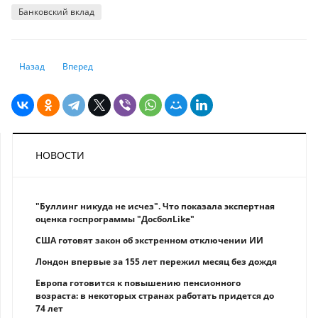
Банковский вклад
Предыдущий: Рефинансирование ипотеки станет недоступнее, даже ес
Следующий: Мошеннические схемы в сфере инвестиций: ка
Назад
Вперед
НОВОСТИ
"Буллинг никуда не исчез". Что показала экспертная
оценка госпрограммы "ДосболLike"
США готовят закон об экстренном отключении ИИ
Лондон впервые за 155 лет пережил месяц без дождя
Европа готовится к повышению пенсионного
возраста: в некоторых странах работать придется до
74 лет