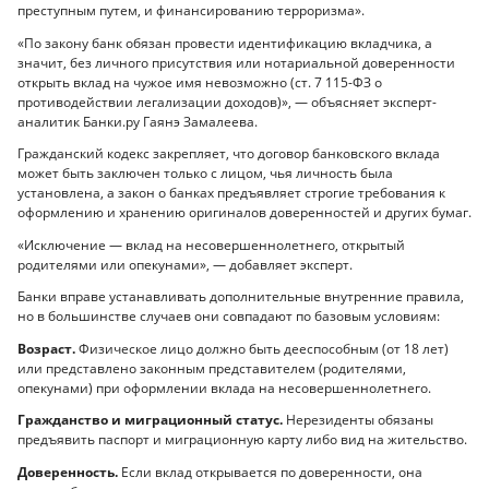
преступным путем, и финансированию терроризма».
«По закону банк обязан провести идентификацию вкладчика, а
значит, без личного присутствия или нотариальной доверенности
открыть вклад на чужое имя невозможно (ст. 7 115-ФЗ о
противодействии легализации доходов)», — объясняет эксперт-
аналитик Банки.ру Гаянэ Замалеева.
Гражданский кодекс закрепляет, что договор банковского вклада
может быть заключен только с лицом, чья личность была
установлена, а закон о банках предъявляет строгие требования к
оформлению и хранению оригиналов доверенностей и других бумаг.
«Исключение — вклад на несовершеннолетнего, открытый
родителями или опекунами», — добавляет эксперт.
Банки вправе устанавливать дополнительные внутренние правила,
но в большинстве случаев они совпадают по базовым условиям:
Возраст.
Физическое лицо должно быть дееспособным (от 18 лет)
или представлено законным представителем (родителями,
опекунами) при оформлении вклада на несовершеннолетнего.
Гражданство и миграционный статус.
Нерезиденты обязаны
предъявить паспорт и миграционную карту либо вид на жительство.
Доверенность.
Если вклад открывается по доверенности, она