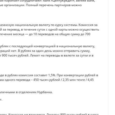
ой Короной» сотрудничают: банк «ЦентрКредит», Bereke Bank,
вые организации. Полный перечень партнеров можно
казахскую национальную валюту по курсу системы. Комиссия за
й за перевод, в течение суток с одной карты можно осуществить
 течение месяца — до 10 переводов на общую сумму до 700
рублях с последующей конвертацией в национальную валюту,
ераций нет. В рублях за один день можно отправить сумму,
 900 тысяч рублей. Лимит на переводы в валюте за сутки и в
оде в рублях комиссия составит 1,5%. При конвертации рублей в
 одного перевода – 450 тысяч рублей / 2,35 млн тенге / 4,45
аличными в отделениях Нурбанка.
т.
лары. Комиссия не взимается. Лимиты: 800 тысяч рублей в сутки,