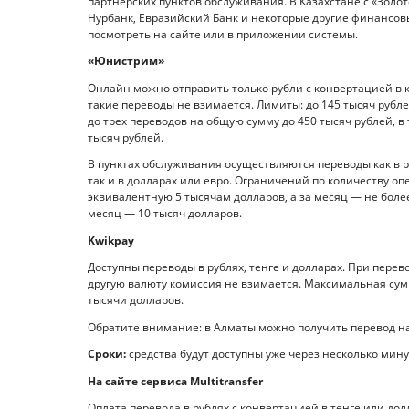
партнерских пунктов обслуживания. В Казахстане с «Золот
Нурбанк, Евразийский Банк и некоторые другие финансо
посмотреть на сайте или в приложении системы.
«Юнистрим»
Онлайн можно отправить только рубли с конвертацией в 
такие переводы не взимается. Лимиты: до 145 тысяч рубле
до трех переводов на общую сумму до 450 тысяч рублей, в
тысяч рублей.
В пунктах обслуживания осуществляются переводы как в 
так и в долларах или евро. Ограничений по количеству оп
эквивалентную 5 тысячам долларов, а за месяц — не более
месяц — 10 тысяч долларов.
Kwikpay
Доступны переводы в рублях, тенге и долларах. При перев
другую валюту комиссия не взимается. Максимальная сумма
тысячи долларов.
Обратите внимание: в Алматы можно получить перевод н
Сроки:
средства будут доступны уже через несколько мину
На сайте сервиса Multitransfer
Оплата перевода в рублях с конвертацией в тенге или дол