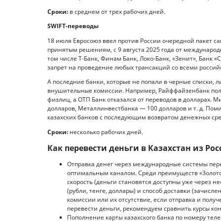
Сроки:
в среднем от трех рабочих дней.
SWIFT-переводы
18 июля Евросоюз ввел против России очередной пакет сан
принятым решениям, с 9 августа 2025 года от международ
том числе Т-Банк, Финам Банк, Локо-Банк, «Зенит», Банк «С
запрет на проведение любых трансакций со всеми росси
А последние банки, которые не попали в черные списки, 
внушительные комиссии. Например, Райффайзенбанк пол
физлиц, а ОТП Банк отказался от переводов в долларах.
долларов, Металлинвестбанка — 100 долларов и т. д. Пом
казахских банков с последующим возвратом денежных сре
Сроки:
несколько рабочих дней.
Как перевести деньги в Казахстан из Ро
Отправка денег через международные системы пер
оптимальным каналом. Среди преимуществ «Золото
скорость (деньги становятся доступны уже через н
(рубли, тенге, доллары) и способ доставки (зачисл
комиссии или их отсутствие, если отправка и получ
перевести деньги, рекомендуем сравнить курсы кон
Пополнение карты казахского банка по номеру теле