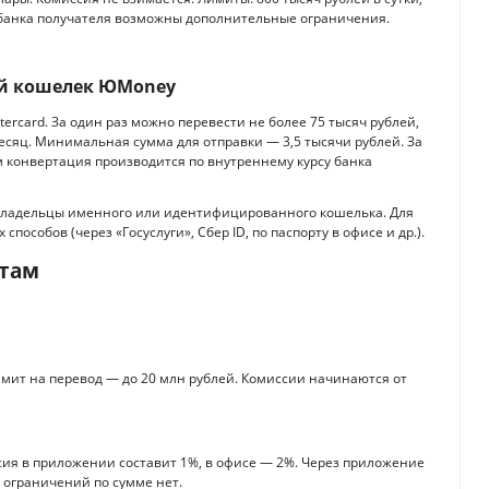
и банка получателя возможны дополнительные ограничения.
ый кошелек ЮMoney
ercard. За один раз можно перевести не более 75 тысяч рублей,
 месяц. Минимальная сумма для отправки — 3,5 тысячи рублей. За
м конвертация производится по внутреннему курсу банка
владельцы именного или идентифицированного кошелька. Для
особов (через «Госуслуги», Сбер ID, по паспорту в офисе и др.).
итам
имит на перевод — до 20 млн рублей. Комиссии начинаются от
сия в приложении составит 1%, в офисе — 2%. Через приложение
е ограничений по сумме нет.