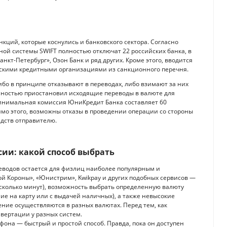
кций, которые коснулись и банковского сектора. Согласно
ной системы SWIFT полностью отключат 22 российских банка, в
анкт-Петербург», Озон Банк и ряд других. Кроме этого, вводится
йскими кредитными организациями из санкционного перечня.
либо в принципе отказывают в переводах, либо взимают за них
ностью приостановил исходящие переводы в валюте для
 Минимальная комиссия ЮниКредит Банка составляет 60
имо этого, возможны отказы в проведении операции со стороны
дств отправителю.
ссии: какой способ выбрать
еводов остается для физлиц наиболее популярным и
й Короны», «Юнистрим», Kwikpay и других подобных сервисов —
есколько минут), возможность выбрать определенную валюту
ение на карту или с выдачей наличных), а также невысокие
ение осуществляются в разных валютах. Перед тем, как
вертации у разных систем.
фона — быстрый и простой способ. Правда, пока он доступен