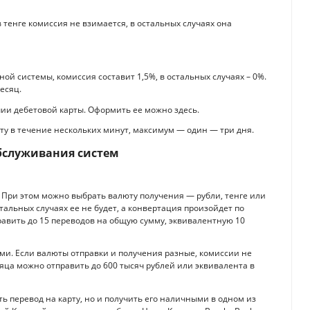
 тенге комиссия не взимается, в остальных случаях она
ой системы, комиссия составит 1,5%, в остальных случаях – 0%.
месяц.
ии дебетовой карты. Оформить ее можно здесь.
ту в течение нескольких минут, максимум — один — три дня.
обслуживания систем
 При этом можно выбрать валюту получения — рубли, тенге или
стальных случаях ее не будет, а конвертация произойдет по
равить до 15 переводов на общую сумму, эквивалентную 10
и. Если валюты отправки и получения разные, комиссии не
сяца можно отправить до 600 тысяч рублей или эквивалента в
ь перевод на карту, но и получить его наличными в одном из