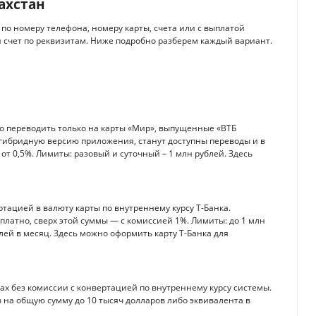
ахстан
по номеру телефона, номеру карты, счета или с выплатой
счет по реквизитам. Ниже подробно разберем каждый вариант.
 переводить только на карты «Мир», выпущенные «ВТБ
 гибридную версию приложения, станут доступны переводы и в
от 0,5%. Лимиты: разовый и суточный – 1 млн рублей. Здесь
ртацией в валюту карты по внутреннему курсу Т-Банка.
платно, сверх этой суммы — с комиссией 1%. Лимиты: до 1 млн
блей в месяц. Здесь можно оформить карту Т-Банка для
рах без комиссии с конвертацией по внутреннему курсу системы.
 на общую сумму до 10 тысяч долларов либо эквивалента в