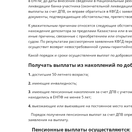
в ЕНПФ, до даты внесения сведений в Национальный ре
ликвидации банка-участника (окончательной ликвидации 
выплаты за счет ДПВ, он вправе обратиться в КФГД с зая
документы, подтверждающие обстоятельства, препятство
К уважительным причинам относятся следующие обстоятел
нахождение депозитора за пределами Казахстана или в м
иные причины, связанные с приобретением или открытием
судом. По результатам рассмотрения заявления КФГД пере
осуществит возврат невостребованной суммы гарантийно
Какой порядок и сроки осуществления выплат по добров
Получать выплаты из накоплений по до
1.
достигшие 50-летнего возраста;
2.
имеющие инвалидность;
3
. имеющие пенсионные накопления за счет ДПВ с учетом
находились в ЕНПФ не менее 5 лет;
4.
выезжающие или выехавшие на постоянное место жител
Порядок получения пенсионных выплат за счет ДПВ опре
заявления на выплату.
Пенсионные выплаты осуществляются: