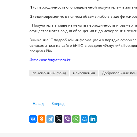
1)
с периодичностью, определенной получателем в заявл
2)
единовременно в полном объеме либо в виде фиксиро
Получатель вправе изменить периодичность и размер п
осуществляются со дня обращения и до исчерпания пенс
Внимание! С подробной информацией о порядке оформлен
ознакомиться на сайте ЕНПФ в разделе «Услуги»/ «Поряд
пределы РК».
Источник fingramota.kz
пенсионный фонд
накопления
Добровольные пен
Предыдущий: Казахстанские работодатели не могут най
Следующий: Как защитить пожилых людей от
Назад
Вперед