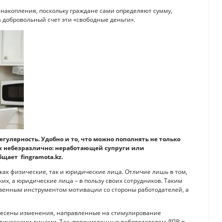
накопления, поскольку граждане сами определяют сумму,
 добровольный счет эти «свободные деньги».
егулярность. Удобно и то, что можно пополнять не только
рых небезразлично: неработающей супруги или
щает fingramota.kz.
ак физические, так и юридические лица. Отличие лишь в том,
ких, а юридические лица – в пользу своих сотрудников. Таким
венным инструментом мотивации со стороны работодателей, а
внесены изменения, направленные на стимулирование
дическими лицами. Так, перечисленные работодателем ДПВ в