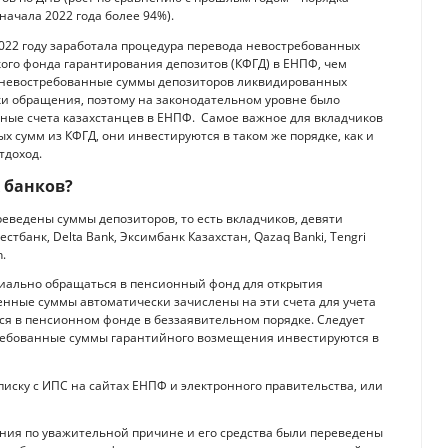
 начала 2022 года более 94%).
 2022 году заработала процедура перевода невостребованных
ого фонда гарантирования депозитов (КФГД) в ЕНПФ, чем
ет невостребованные суммы депозиторов ликвидированных
оки обращения, поэтому на законодательном уровне было
ные счета казахстанцев в ЕНПФ. Самое важное для вкладчиков
х сумм из КФГД, они инвестируются в таком же порядке, как и
тдоход.
 банков?
ведены суммы депозиторов, то есть вкладчиков, девяти
тбанк, Delta Bank, Эксимбанк Казахстан, Qazaq Banki, Tengri
n.
иально обращаться в пенсионный фонд для открытия
нные суммы автоматически зачислены на эти счета для учета
тся в пенсионном фонде в беззаявительном порядке. Следует
требованные суммы гарантийного возмещения инвестируются в
иску с ИПС на сайтах ЕНПФ и электронного правительства, или
ения по уважительной причине и его средства были переведены