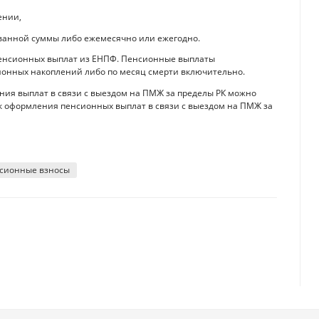
ении,
ванной суммы либо ежемесячно или ежегодно.
енсионных выплат из ЕНПФ. Пенсионные выплаты
ионных накоплений либо по месяц смерти включительно.
ия выплат в связи с выездом на ПМЖ за пределы РК можно
ок оформления пенсионных выплат в связи с выездом на ПМЖ за
сионные взносы
ти подходящие кадры
 финансовых мошенников