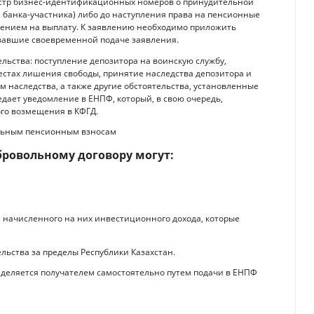
естр бизнес-идентификационных номеров о принудительной
банка-участника) либо до наступления права на пенсионные
влением на выплату. К заявлению необходимо приложить
вавшие своевременной подаче заявления.
ьства: поступление депозитора на воинскую службу,
естах лишения свободы, принятие наследства депозитора и
 наследства, а также другие обстоятельства, установленные
дает уведомление в ЕНПФ, который, в свою очередь,
го возмещения в КФГД.
ольным пенсионным взносам
бровольному договору могут:
 начисленного на них инвестиционного дохода, которые
ьства за пределы Республики Казахстан.
деляется получателем самостоятельно путем подачи в ЕНПФ