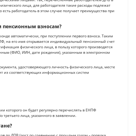
физического лица, для работодателя такие расходы подлежат
о есть работодатель в этом случае получает преимущества при
м пенсионным взносам?
фонде автоматически, при поступлении первого взноса. Таким
ПФ, на его имя открывается индивидуальный пенсионный счет
ификация физического лица, в пользу которого производятся
нным (ФИО, ИИН, дате рождения), указанным в электронном
окумента, удостоверяющего личность физического лица, месте
чит из соответствующих информационных систем
ии которого он будет регулярно перечислять в ЕНПФ
 третьего лица, указанного в заявлении.
тане?
етов по ДПВ (рост по сравнению с прошлым годом – порядка