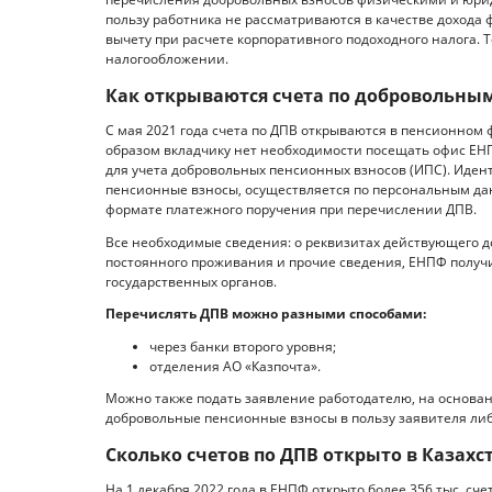
пользу работника не рассматриваются в качестве дохода 
вычету при расчете корпоративного подоходного налога. Т
налогообложении.
Как открываются счета по добровольны
С мая 2021 года счета по ДПВ открываются в пенсионном 
образом вкладчику нет необходимости посещать офис ЕН
для учета добровольных пенсионных взносов (ИПС). Идент
пенсионные взносы, осуществляется по персональным да
формате платежного поручения при перечислении ДПВ.
Все необходимые сведения: о реквизитах действующего д
постоянного проживания и прочие сведения, ЕНПФ полу
государственных органов.
Перечислять ДПВ можно разными способами:
через банки второго уровня;
отделения АО «Казпочта».
Можно также подать заявление работодателю, на основан
добровольные пенсионные взносы в пользу заявителя либо
Сколько счетов по ДПВ открыто в Казахс
На 1 декабря 2022 года в ЕНПФ открыто более 356 тыс. сч