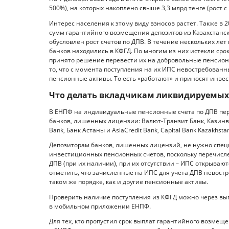
500%), на которых накоплено свыше 3,3 млрд тенге (рост с
Интерес населения к этому виду взносов растет. Также в
сумм гарантийного возмещения депозитов из Казахстанск
обусловлен рост счетов по ДПВ. В течение нескольких л
банков находились в КФГД. По многим из них истекли ср
принято решение перевести их на добровольные пенсион
то, что с момента поступления на их ИПС невостребованны
пенсионные активы. То есть «работают» и приносят инвес
Что делать вкладчикам ликвидируемых
В ЕНПФ на индивидуальные пенсионные счета по ДПВ пере
банков, лишенных лицензии: Валют-Транзит Банк, Казинвес
Bank, Банк Астаны и AsiaCredit Bank, Capital Bank Kazakhsta
Депозиторам банков, лишенных лицензий, не нужно спец
инвестиционных пенсионных счетов, поскольку перечисле
ДПВ (при их наличии), при их отсутствии – ИПС открываю
отметить, что зачисленные на ИПС для учета ДПВ невос
таком же порядке, как и другие пенсионные активы.
Проверить наличие поступления из КФГД можно через вып
в мобильном приложении ЕНПФ.
Для тех, кто пропустил срок выплат гарантийного возмещ