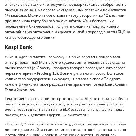
ипотеке от банка можно получить предварительное одобрение, не
выходя из дома. При оплате коммунальных платежей начисляется
1% кешбэка. Можно также открыть карту рассрочки до 12 мес. или
премиальную карту банка Visa с кешбэком 4% и бесплатным
посещением бизнес-залов, получить кредит на покупку нового
автомобиля из автосалона и сделать онлайн перевод с карты БЦК на
карту любого другого банка.
Kaspi Bank
«Очень удобно платить парковку и любые сервисы, понравился
интегрированный Магнум, что существенно поменяет расклад на
рынке гросари (e-Grocery - продажа товаров повседневного спроса
через интернет – Рrodengi.kz). Все интуитивно и просто. Большое
количество государственных услуг», - написал в своем Telegram
канале финансист, экс-председатель правления Банка ЦенрКредит
Галим Хусаинов.
Тем не менее есть вещи, которые экс-главе БЦК не нравятся: обмен
валют - никакой, вернее, его нет, поэтому менять валюту в Каспи
очень невыгодно. В этом плане БЦК остается в топе. Где меняешь
валюту, там и депозиты держишь, считает он.
«Оплата QR в магазинах не совсем удобна, приходится делать кучу
лишних движений, а если нет интернета, то вообще не заплатишь.
В этом плане, Apple, Google и Samsung существенно удобнее», -