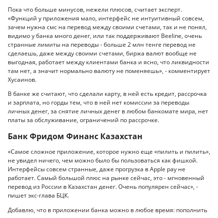
Пока что больше минусов, нежели плюсов, считает эксперт.
«Функций у приложения мало, интерфейс не интуитивный совсем,
зачем нужна смс на перевод между своими счетами, так и не понял,
видимо у банка много денег, или так поддерживают Beeline, очень
странные лимиты на переводы - больше 2 млн тенге перевод не
сделаешь, даже между своими счетами, биржа валют вообще не
выгодная, работает между клиентами банка и ясно, что ликвидности
там нет, а значит нормально валюту не поменяешь», - комментирует
Хусаинов.
В банке же считают, что сделали карту, в ней есть кредит, рассрочка
и зарплата, но горды тем, что в ней нет комиссии за переводы
личных денег, за снятие личных денег в любом банкомате мира, нет
платы за обслуживание, ограничений по рассрочке.
Банк Фридом Финанс Казахстан
«Самое сложное приложение, которое нужно еще «пилить и пилить»,
не увидел ничего, чем можно было бы пользоваться как фишкой.
Интерфейсы совсем странные, даже прогрузка в Apple pay не
работает. Самый большой плюс на рынке сейчас, это - мгновенный
перевод из России в Казахстан денег. Очень популярен сейчас», -
пишет экс-глава БЦК.
Добавлю, что в приложении банка можно в любое время: пополнить