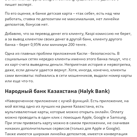
пишет эксперт.
По его оценке, в банке детская карта – «так себе», есть над чем
работать, ставка по депозитам не максимальная, нет линейки
депозитов, бонусов нет.
Добавлю, что за перевод денег его клиенту, Kaspi комиссию не берет,
а за вывод клиентом своих денег в другой банк, клиенту другого
банка – берет 0,95% или минимум 200 тенге.
Одна из главных проблем приложения Каспи - безопасность. В
социальных сетях нередко клиенты именно этого банка пишут, что с
их карт-счета выведены деньги. Неприятная история и нервотрепка,
даже, если деньги удается вернут. Хотя, иногда, конечно, клиенты
сами виноваты: поймались в сети мошенников, выдали номер карты
или еще что-то.
Народный банк Казахстана (Halyk Bank)
«Навороченное приложение с кучей функций. Есть приложение, на
мой взгляд одно из лучших на рынке Казахстана, есть
мультивалютные карты, которые можно открыть онлайн. Оплату
можно проводить в один клик с помощью Apple, Google и Samsung.
При этом привязать карту можно в самом приложении, не скачивая
никаких дополнительных сервисов (только для Apple и Google).
Также имеется широкая линейка депозитов, имеется конвертация