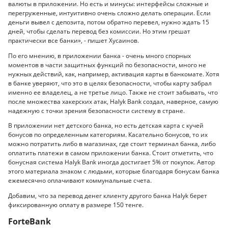
валюты в приложении. Но есть и минусы: интерфейсы сложные и
перегруженные, интуитивно очень сложно делать операции. Если
деньги вывел с депозита, потом обратно перевел, нужно ждать 15
дней, чтобы сделать перевод без комиссии. Но этим грешат
практически все банки», - пишет Хусаинов.
По его мнению, в приложении банка - очень много спорных
моментов в части защитных функций по безопасности, много не
нужных действий, как, например, активация карты в банкомате. Хотя
в банке уверяют, что это в целях безопасности, чтобы карту забрал
именно ее владелец, а не третье лицо. Также не стоит забывать, что
после множества хакерских атак, Halyk Bank создал, наверное, самую
надежную с точки зрения безопасности систему в стране.
В приложении нет детского банка, но есть детская карта с кучей
бонусов по определенным категориям. Касательно бонусов, то их
можно потратить либо в магазинах, где стоит терминал банка, либо
оплатить платежи в самом приложении банка. Стоит отметить, что
бонусная система Halyk Bank иногда достигает 5% от покупок. Автор
этого материала знаком с людьми, которые благодаря бонусам банка
ежемесячно оплачивают коммунальные счета.
Добавим, что за перевод денег клиенту другого банка Halyk берет
фиксированную оплату в размере 150 тенге.
ForteBank