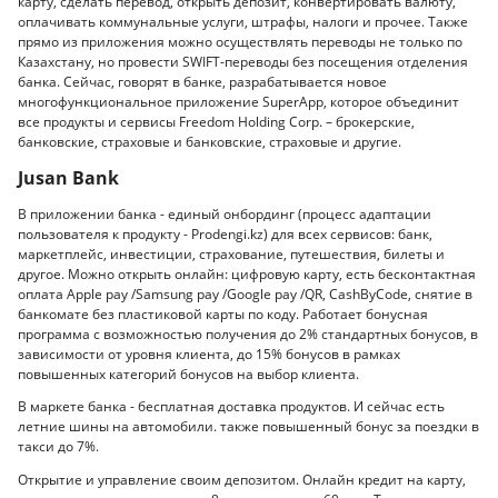
карту, сделать перевод, открыть депозит, конвертировать валюту,
оплачивать коммунальные услуги, штрафы, налоги и прочее. Также
прямо из приложения можно осуществлять переводы не только по
Казахстану, но провести SWIFT-переводы без посещения отделения
банка. Сейчас, говорят в банке, разрабатывается новое
многофункциональное приложение SuperApp, которое объединит
все продукты и сервисы Freedom Holding Corp. – брокерские,
банковские, страховые и банковские, страховые и другие.
Jusan Bank
В приложении банка - единый онбординг (процесс адаптации
пользователя к продукту - Рrodengi.kz) для всех сервисов: банк,
маркетплейс, инвестиции, страхование, путешествия, билеты и
другое. Можно открыть онлайн: цифровую карту, есть бесконтактная
оплата Apple pay /Samsung pay /Google pay /QR, CashByCode, снятие в
банкомате без пластиковой карты по коду. Работает бонусная
программа с возможностью получения до 2% стандартных бонусов, в
зависимости от уровня клиента, до 15% бонусов в рамках
повышенных категорий бонусов на выбор клиента.
В маркете банка - бесплатная доставка продуктов. И сейчас есть
летние шины на автомобили. также повышенный бонус за поездки в
такси до 7%.
Открытие и управление своим депозитом. Онлайн кредит на карту,