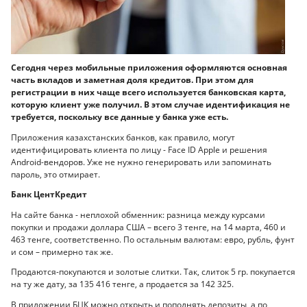
Сегодня через мобильные приложения оформляются основная
часть вкладов и заметная доля кредитов. При этом для
регистрации в них чаще всего используется банковская карта,
которую клиент уже получил. В этом случае идентификация не
требуется, поскольку все данные у банка уже есть.
Приложения казахстанских банков, как правило, могут
идентифицировать клиента по лицу - Face ID Apple и решения
Android-вендоров. Уже не нужно генерировать или запоминать
пароль, это отмирает.
Банк ЦентКредит
На сайте банка - неплохой обменник: разница между курсами
покупки и продажи доллара США – всего 3 тенге, на 14 марта, 460 и
463 тенге, соответственно. По остальным валютам: евро, рубль, фунт
и сом – примерно так же.
Продаются-покупаются и золотые слитки. Так, слиток 5 гр. покупается
на ту же дату, за 135 416 тенге, а продается за 142 325.
В приложении БЦК можно открыть и пополнять депозиты, а по