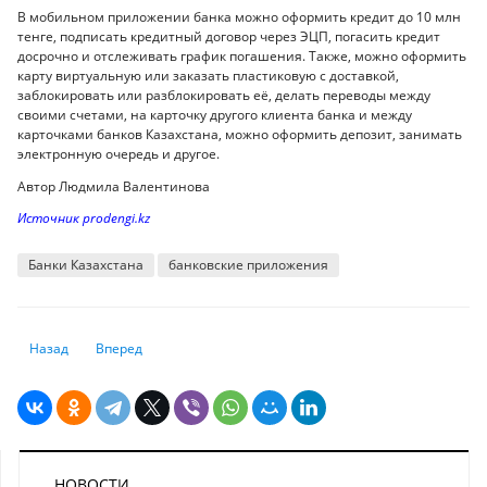
В мобильном приложении банка можно оформить кредит до 10 млн
тенге, подписать кредитный договор через ЭЦП, погасить кредит
досрочно и отслеживать график погашения. Также, можно оформить
карту виртуальную или заказать пластиковую с доставкой,
заблокировать или разблокировать её, делать переводы между
своими счетами, на карточку другого клиента банка и между
карточками банков Казахстана, можно оформить депозит, занимать
электронную очередь и другое.
Автор Людмила Валентинова
Источник prodengi.kz
Банки Казахстана
банковские приложения
Предыдущий: Криптстрахование как инструмент защиты: От чего, как
Следующий: Как получить помощь из Госфонда социальног
Назад
Вперед
НОВОСТИ