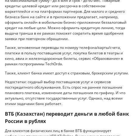
на максимальные сумму - до 8 млн и срок - до 60 мес. Товарные
кредиты: целевой кредит или рассрочка в собственном
маркетплейсе и на платформах партнеров. Для малого и среднего
бизнеса банк на сайте и в приложении предлагает, например,
оформить онлайн в мобильном бизнес-приложении беззалоговый
кредит на любые цели. Можно оформить кредитную линию, тогда
выдача транша в ее рамках поможет сократить время одобрения
заявки при повторном обращении.
Также, мгновенные переводы по номеру телефона/карты/счета,
платежи в пользу поставщиков услуг, покупка билетов в театры и
кино, авиа и железнодорожные билеты, сервис «Образование» в
рамках госпрограммы TechOrda.
Также, клиент банка имеет доступ к страховым, брокерским услугам.
Недостатки: скудный выбор поставщиков услуг и сервисов
посткредитного обслуживания. Есть спрос на раннее погашение
планового платежа, изменение даты погашения по графику. И что
актуально, отсутствие государственных услуг. Однако, над всеми
этими задачами банк работает.
ВТБ (Казахстан) переводит деньги в любой банк
России в рублях
Для клиентов физических лиц в банке ВТБ функционирует