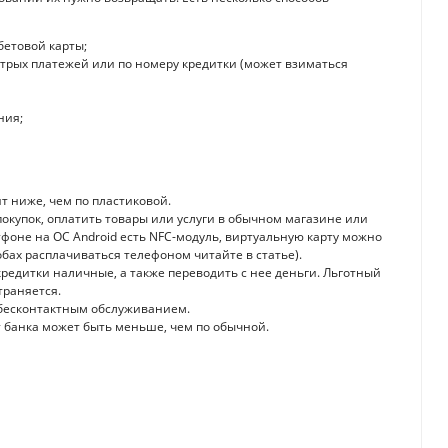
бетовой карты;
стрых платежей или по номеру кредитки (может взиматься
ния;
т ниже, чем по пластиковой.
окупок, оплатить товары или услуги в обычном магазине или
тфоне на ОС Android есть NFC-модуль, виртуальную карту можно
обах расплачиваться телефоном читайте в статье).
редитки наличные, а также переводить с нее деньги. Льготный
траняется.
 бесконтактным обслуживанием.
т банка может быть меньше, чем по обычной.