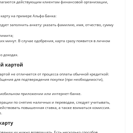
длагаются действующим клиентам финансовой организации,
 карту на примере Альфа-Банка:
ует заполнить анкету: указать фамилию, имя, отчество, сумму
лимита;
их минут. В случае одобрения, карта сразу появится в личном
о доходах.
ой картой
артой не отличается от процесса оплаты обычной кредиткой:
общения для подтверждения покупки (при необходимости),
в мобильном приложении или интернет-банке.
ерации по снятию наличных и переводам, следует учитывать,
действовать повышенная ставка, а также взиматься комиссия.
е.
карту
довании их нужно возвращать. Есть несколько способов