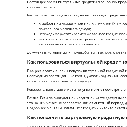
настоящее время виртуальные кредитки в основном пре
говорит Станчак.
Рассмотрим, как подать заявку на виртуальную кредитную
в мобильном приложении или в интернет-банке след
примерного месячного дохода;
необходимо указать размер желаемого кредитного 
заявка может быть рассмотрена в течение нескольк
кабинете — ею можно пользоваться.
Документы, которые могут понадобиться: паспорт, справка 
Как пользоваться виртуальной кредитн
Процесс оплаты онлайн-покупок виртуальной кредитной к
необходимо ввести данные карты, указать код из СМС-со
нажать на кнопку «Оплатить покупку».
Реквизиты карты для оплаты покупки можно посмотреть 
Важно! Если по виртуальной кредитной карте доступны оп
что на них может не распространяться льготный период, 
Подробнее о снятии наличных с кредитки читайте в стать
Как пополнить виртуальную кредитную 
Лимит по кредитной карте — это деньги банка, при расхо