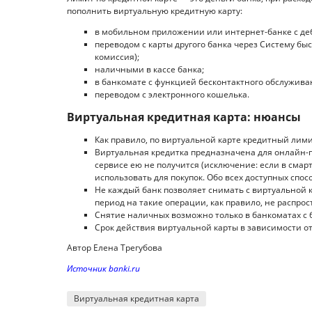
пополнить виртуальную кредитную карту:
в мобильном приложении или интернет-банке с де
переводом с карты другого банка через Систему бы
комиссия);
наличными в кассе банка;
в банкомате с функцией бесконтактного обслужива
переводом с электронного кошелька.
Виртуальная кредитная карта: нюансы
Как правило, по виртуальной карте кредитный лими
Виртуальная кредитка предназначена для онлайн-п
сервисе ею не получится (исключение: если в смар
использовать для покупок. Обо всех доступных спос
Не каждый банк позволяет снимать с виртуальной к
период на такие операции, как правило, не распрос
Снятие наличных возможно только в банкоматах с
Срок действия виртуальной карты в зависимости о
Автор Елена Трегубова
Источник banki.ru
Виртуальная кредитная карта