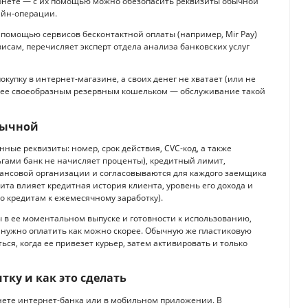
ернете — с их помощью можно обезопасить реквизиты обычной
айн-операции.
 помощью сервисов бесконтактной оплаты (например, Mir Pay)
исам, перечисляет эксперт отдела анализа банковских услуг
окупку в интернет-магазине, а своих денег не хватает (или не
ь ее своеобразным резервным кошельком — обслуживание такой
бычной
енные реквизиты: номер, срок действия, CVC-код, а также
ьгами банк не начисляет проценты), кредитный лимит,
нансовой организации и согласовываются для каждого заемщика
ита влияет кредитная история клиента, уровень его дохода и
о кредитам к ежемесячному заработку).
ы в ее моментальном выпуске и готовности к использованию,
ку нужно оплатить как можно скорее. Обычную же пластиковую
ься, когда ее привезет курьер, затем активировать и только
ку и как это сделать
нете интернет-банка или в мобильном приложении. В