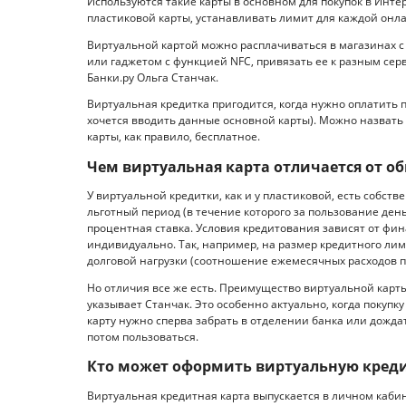
Используются такие карты в основном для покупок в Инт
пластиковой карты, устанавливать лимит для каждой онл
Виртуальной картой можно расплачиваться в магазинах с
или гаджетом с функцией NFC, привязать ее к разным серв
Банки.ру Ольга Станчак.
Виртуальная кредитка пригодится, когда нужно оплатить п
хочется вводить данные основной карты). Можно назват
карты, как правило, бесплатное.
Чем виртуальная карта отличается от о
У виртуальной кредитки, как и у пластиковой, есть собств
льготный период (в течение которого за пользование ден
процентная ставка. Условия кредитования зависят от фи
индивидуально. Так, например, на размер кредитного лим
долговой нагрузки (соотношение ежемесячных расходов п
Но отличия все же есть. Преимущество виртуальной карт
указывает Станчак. Это особенно актуально, когда покуп
карту нужно сперва забрать в отделении банка или дождат
потом пользоваться.
Кто может оформить виртуальную кредит
Виртуальная кредитная карта выпускается в личном каби