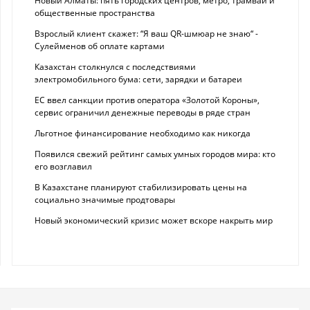
Новый Алматы: пять городских центров, метро, трамваи и
общественные пространства
Взрослый клиент скажет: “Я ваш QR-шмюар не знаю“ -
Сулейменов об оплате картами
Казахстан столкнулся с последствиями
электромобильного бума: сети, зарядки и батареи
ЕС ввел санкции против оператора «Золотой Короны»,
сервис ограничил денежные переводы в ряде стран
Льготное финансирование необходимо как никогда
Появился свежий рейтинг самых умных городов мира: кто
его возглавил
В Казахстане планируют стабилизировать цены на
социально значимые продтовары
Новый экономический кризис может вскоре накрыть мир