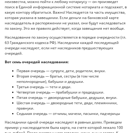
неизвестна, можно пойти к любому нотариусу — он произведет
поиск в Единой информационной системе нотариата и подскажет, в
какую контору обратиться. Важно! Наследуется та часть имущества,
которая указана в завещании. Если деньги на банковской карте
наследодатель в распоряжении не указал, они будут наследоваться
по закону. Это же правило действует, когда завещания нет вообще.
Наследование по закону осуществляется в порядке очередности (гл.
63 Гражданского кодекса РФ). Наследники каждой последующей
очереди наследуют, если нет наследников предшествующих
очередей.
Вот семь очередей наследования:
Первая очередь — супруги, дети, родители, внуки.
Вторая очередь — братья, сестры (в том числе
неполнородные), бабушки и дедушки.
Третья очередь — тети и дяди.
Четвертая очередь — прабабушки и прадедушки.
Пятая очередь — двоюродные бабушки, дедушки, внуки.
Шестая очередь — двоюродные тети, дяди, племянники,
правнуки.
Седьмая очередь — отчимы, мачехи, пасынки, падчерицы
Наследники одной очереди наследуют в равных долях. Приведем
пример: у наследодателя была карта, на счете которой лежало 100
тыс. рублей. После смерти у него остались жена, сын и сестра. К