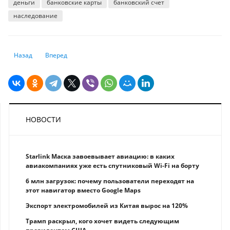
деньги
банковские карты
банковский счет
наследование
Предыдущий: Выгодно ли сейчас рефинансировать кредиты
Следующий: Бесплатная юридическая помощь: кто и как мож
Назад
Вперед
НОВОСТИ
Starlink Маска завоевывает авиацию: в каких
авиакомпаниях уже есть спутниковый Wi-Fi на борту
6 млн загрузок: почему пользователи переходят на
этот навигатор вместо Google Maps
Экспорт электромобилей из Китая вырос на 120%
Трамп раскрыл, кого хочет видеть следующим