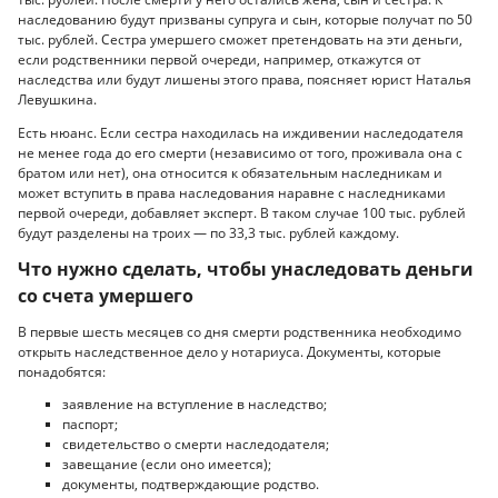
наследованию будут призваны супруга и сын, которые получат по 50
тыс. рублей. Сестра умершего сможет претендовать на эти деньги,
если родственники первой очереди, например, откажутся от
наследства или будут лишены этого права, поясняет юрист Наталья
Левушкина.
Есть нюанс. Если сестра находилась на иждивении наследодателя
не менее года до его смерти (независимо от того, проживала она с
братом или нет), она относится к обязательным наследникам и
может вступить в права наследования наравне с наследниками
первой очереди, добавляет эксперт. В таком случае 100 тыс. рублей
будут разделены на троих — по 33,3 тыс. рублей каждому.
Что нужно сделать, чтобы унаследовать деньги
со счета умершего
В первые шесть месяцев со дня смерти родственника необходимо
открыть наследственное дело у нотариуса. Документы, которые
понадобятся:
заявление на вступление в наследство;
паспорт;
свидетельство о смерти наследодателя;
завещание (если оно имеется);
документы, подтверждающие родство.