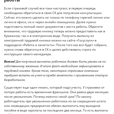
работы
Если страховой случай все-таки наступил, в первую очередь
необходимо обратиться в свою СК для получения консультации.
Сейчас это можно сделать не только по телефону горячей линии или
лично в офисе, но и через онлайн-помощника. Далее нужно
подготовить полный пакет документов с места работы. Обратите
внимание, что трудовую книжку теперь можно предоставить как в
бумажном, так и в электронном виде. Получить выписку из
электронной трудовой книжки можно на сайте «Госуслуги» в
подразделе «Работа и занятость». После того как все будет собрано,
нужно снова обратиться в СК и далее действовать строго по
инструкции своего менеджера.
Важно!
Для получения выплаты работник должен быть уволен не по
собственному желанию. И этот факт необходимо зафиксировать в
трудовой книжке. Кроме того, некоторые страховые компании
требуют встать на учет в службе занятости с присвоением статуса
безработного.
Существует еще один нюанс, который надо учесть. У страховки от
потери работы есть временная франшиза. Она равна двум месяцам
после увольнения. Почему именно такой срок? По закону
работодатель при увольнении работника из-за сокращения штата
или ликвидации предприятия обязан выплатить ему выходное
пособие в виде зарплаты за последние два месяца. То есть выплаты