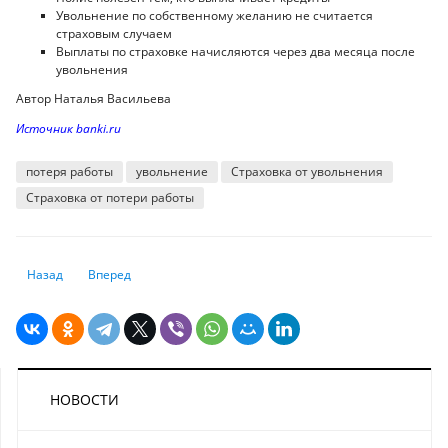
Увольнение по собственному желанию не считается
страховым случаем
Выплаты по страховке начисляются через два месяца после
увольнения
Автор Наталья Васильева
Источник banki.ru
потеря работы
увольнение
Страховка от увольнения
Страховка от потери работы
Предыдущий: Мошенники активизировались перед мартовскими праз
Следующий: Как покончить с нищетой
Назад
Вперед
НОВОСТИ