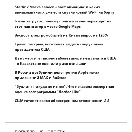
Starlink Маска завоевывает авиацию: в каких
авиакомпаниях уже есть спутниковый Wi-Fi на борту
6 млн загрузок: почему пользователи переходят на
этот навигатор вместо Google Maps
Экспорт электромобилей из Китая вырос на 120%
Трамп раскрыл, кого хочет видеть следующим
президентом США
Две смерти и тысячи заболевших из-за салата в США
- в Казахстане оценили риск вспышки
В России возбудили дело против Apple из-за
приложений MAX и RuStore
"Буллинг никуда не исчез". Что показала экспертная
оценка госпрограммы "ДосболLike"
США готовят закон об экстренном отключении ИИ
ПОПУЛЯРНЫЕ НОВОСТИ