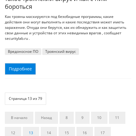
бороться
Как трояны маскируются под безобидные программы, какие
действия они могут выполнять и какие последствия может иметь
заражение. Откуда они берутся, как их обнаружить и как защитить
свои данные и устройства от этих невидимых врагов , сообщает
securitylab.ru .
Вредоносное ПО
Троянский вирус
Подробнее
Страница 13 из 79
В начало
Назад
8
9
10
11
12
13
14
15
16
17