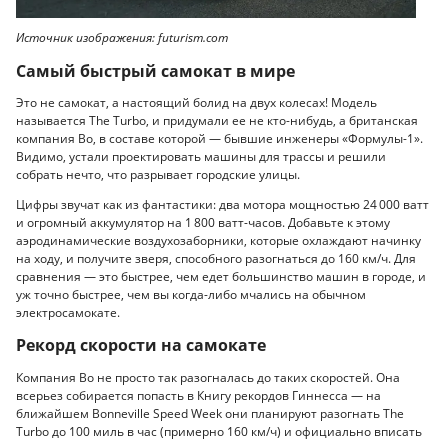
Источник изображения: futurism.com
Самый быстрый самокат в мире
Это не самокат, а настоящий болид на двух колесах! Модель
называется The Turbo, и придумали ее не кто-нибудь, а британская
компания Bo, в составе которой — бывшие инженеры «Формулы-1».
Видимо, устали проектировать машины для трассы и решили
собрать нечто, что разрывает городские улицы.
Цифры звучат как из фантастики: два мотора мощностью 24 000 ватт
и огромный аккумулятор на 1 800 ватт-часов. Добавьте к этому
аэродинамические воздухозаборники, которые охлаждают начинку
на ходу, и получите зверя, способного разогнаться до 160 км/ч. Для
сравнения — это быстрее, чем едет большинство машин в городе, и
уж точно быстрее, чем вы когда-либо мчались на обычном
электросамокате.
Рекорд скорости на самокате
Компания Bo не просто так разогналась до таких скоростей. Она
всерьез собирается попасть в Книгу рекордов Гиннесса — на
ближайшем Bonneville Speed Week они планируют разогнать The
Turbo до 100 миль в час (примерно 160 км/ч) и официально вписать