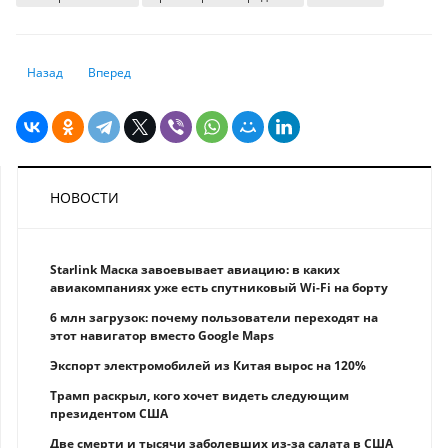
Предыдущий: Сколько электричества съедает ChatGPT: цифры, которы
Следующий: Как сделать скриншот на компьютере
Назад
Вперед
НОВОСТИ
Starlink Маска завоевывает авиацию: в каких
авиакомпаниях уже есть спутниковый Wi-Fi на борту
6 млн загрузок: почему пользователи переходят на
этот навигатор вместо Google Maps
Экспорт электромобилей из Китая вырос на 120%
Трамп раскрыл, кого хочет видеть следующим
президентом США
Две смерти и тысячи заболевших из-за салата в США