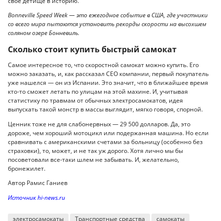
свое детище в историю.
Bonneville Speed Week — это ежегодное событие в США, где участники
со всего мира пытаются установить рекорды скорости на высохшем
соляном озере Бонневиль.
Сколько стоит купить быстрый самокат
Самое интересное то, что скоростной самокат можно купить. Его
можно заказать, и, как рассказал CEO компании, первый покупатель
уже нашелся — он из Испании. Это значит, что в ближайшее время
кто-то сможет летать по улицам на этой махине. И, учитывая
статистику по травмам от обычных электросамокатов, идея
выпускать такой монстр в массы выглядит, мягко говоря, спорной.
Ценник тоже не для слабонервных — 29 500 долларов. Да, это
дороже, чем хороший мотоцикл или подержанная машина. Но если
сравнивать с американскими счетами за больницу (особенно без
страховки), то, может, и не так уж дорого. Хотя лично мы бы
посоветовали все-таки шлем не забывать. И, желательно,
бронежилет.
Автор Рамис Ганиев
Источник hi-news.ru
электросамокаты
Транспортные средства
самокаты