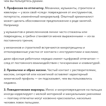
чем вы пользуетесь руками.
1. Профессия по отпечатку.
Механики, музыканты, строители и
ювелиры — у всех свой «след»: повреждения от инструментов,
потертости, изменённый микрорельеф. Опытный криминалист
может сделать обоснованное предположение о роде занятий.
Например:
у музыкантов и ремесленников линии часто сглажены или
повреждены, а гребни становятся менее выраженными — из-за
постоянного трения;
у механиков и строителей встречаются микротрещины и
отполированные участки от контакта с инструментами и маслами;
даже офисные работники нередко имеют «цифровой отпечаток» —
след от постоянного взаимодействия с тачскринами и клавиатурой.
2. Привычки и образ жизни.
Частый контакт с растворителями,
маслом, сигаретой или косметикой оставляет характерный
химический профиль — он подсказывет, чем вы пользовались
недавно.
3. Поведенческие маркеры.
Износ и микроповреждения на пальцах
иногда коррелируют с мелкой моторикой и мануальными умениями
— поэтому отпечатки могут косвенно «рассказать», насколько
человек ловок пальцами.