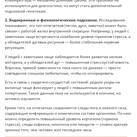
Клайнфелтера — необычно длинные гребни. Эти признаки не
используются для диагностики, но могут стать дополнительной
подсказкой генетикам.
2. Эндокринные и физиологические подсказки.
Исследования
показывают, что тип отпечатков (петли, дуги, завитки) может быть
связан с работой желез внутренней секреции. Например, у людей с
завитками чаще встречаются колебания уровня гормонов стресса, а
у обладателей дуговых рисунков — более стабильная нервная
регуляция.
У людей с завитками чаще наблюдается более развитая мелкая
моторика, а у обладателей дуг — повышенная стрессоустойчивость.
Впрочем, прямой зависимости пока никто не доказал — просто
совпадения слишком любопытные, чтобы их игнорировать.
Есть и связь с сердечно-сосудистой системой: редкие узоры на
мизинце чаще фиксируют у людей с повышенным риском
гипертонии. Такие данные пока не используются в клинике, но
активно изучаются.
Кроме того, на отпечатках сохраняются следы пота и кожного сала,
содержащие информацию о химическом составе организма. По ним
можно определить повышенный уровень кортизола (гормона
стресса), следы кофеина, никотина или лекарств — словно краткая
хроника того, чем человек жил последние часы.