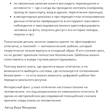
по связанным записям можно воссоздать перемещения и
активности — где и когда вы проходили контроль (например,
проезд по транспорту, вход в здание, пересечение границы);
в авторитарных режимах и при перекрёстном использовании
данных отпечатки превращаются в инструмент массового
наблюдения и преследования (можно идентифицировать
человека на фото, получить доступ к его истории поездок,
покупок и пр.).
Техническая деталь: многие сервисы хранят не «фотографию»
отпечатка, а темплейт — математический шаблон, который
теоретически нельзя вернуть в исходный образ. И это снижает риск,
но не делает хранение полностью безопасным. Шаблоны можно
сопоставлять и в ряде случаев реконструировать.
Поэтому важно знать, где хранятся ваши отпечатки, и по
возможности выбирать системы, где используется «отменяемая
биометрия» — то есть можно заменить цифровой шаблон без
передачи реального рисунка.
Интересный факт: у коал отпечатки настолько похожи на
человеческие, что под микроскопом их невозможно отличить. В
одном из австралийских расследований полицейские сначала
приняли следы коалы за человеческие
Автор Вера Макарова