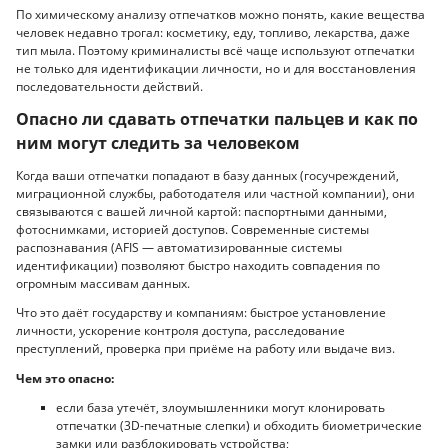
По химическому анализу отпечатков можно понять, какие вещества
человек недавно трогал: косметику, еду, топливо, лекарства, даже
тип мыла. Поэтому криминалисты всё чаще используют отпечатки
не только для идентификации личности, но и для восстановления
последовательности действий.
Опасно ли сдавать отпечатки пальцев и как по
ним могут следить за человеком
Когда ваши отпечатки попадают в базу данных (госучреждений,
миграционной службы, работодателя или частной компании), они
связываются с вашей личной картой: паспортными данными,
фотоснимками, историей доступов. Современные системы
распознавания (AFIS — автоматизированные системы
идентификации) позволяют быстро находить совпадения по
огромным массивам данных.
Что это даёт государству и компаниям: быстрое установление
личности, ускорение контроля доступа, расследование
преступлений, проверка при приёме на работу или выдаче виз.
Чем это опасно:
если база утечёт, злоумышленники могут клонировать
отпечатки (3D-печатные слепки) и обходить биометрические
замки или разблокировать устройства;