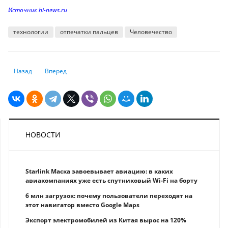
Источник hi-news.ru
технологии
отпечатки пальцев
Человечество
Предыдущий: Роботы будущего будут ходить только на двух ногах: фак
Следующий: “Ужасный полет“: худшие и лучшие места в сам
Назад
Вперед
НОВОСТИ
Starlink Маска завоевывает авиацию: в каких
авиакомпаниях уже есть спутниковый Wi-Fi на борту
6 млн загрузок: почему пользователи переходят на
этот навигатор вместо Google Maps
Экспорт электромобилей из Китая вырос на 120%