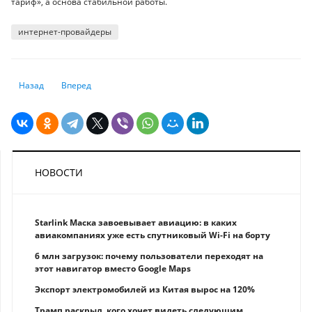
тариф», а основа стабильной работы.
интернет-провайдеры
Предыдущий: Что ты такое: 10 книг об устройстве ИИ и его сходстве 
Следующий: 5 провальных автомобилей 80-х, которые тепер
Назад
Вперед
НОВОСТИ
Starlink Маска завоевывает авиацию: в каких
авиакомпаниях уже есть спутниковый Wi-Fi на борту
6 млн загрузок: почему пользователи переходят на
этот навигатор вместо Google Maps
Экспорт электромобилей из Китая вырос на 120%
Трамп раскрыл, кого хочет видеть следующим