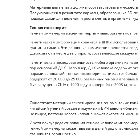
Материалы для печати должны соответствовать множеству
Получающиеся в результате каркасы, образованные 3D-п
подходящими для деления и роста клеток в организме, куд
Генная инженерия
Генная инженерия изменяет черты живых организмов, ре
Генетическая информация хранится в ДНК с использовани
гуанин и тимин. Эти основные химические вещества соед
удерживают вместе две спирали, составляющие каждую м
Генетическая последовательность любого организма извес
пар оснований ДНК. Например, ДНК человека содержит око
парами оснований, генная инженерия занимается больши
содержит от 20 000 до 25 000 различных генов и впервые 
был запущен в США в 1990 году и завершён в 2003-м, но 
Существуют методики секвенирования генома, такие как C
китайский ученый создал иммунных к ВИЧ девочек-близня
не видел, поэтому новость вполне может оказаться инсин
И хотя вокруг редактирования генома человека много мор
генной инженерии может вызвать целый ряд опасных для 
становится реальностью.