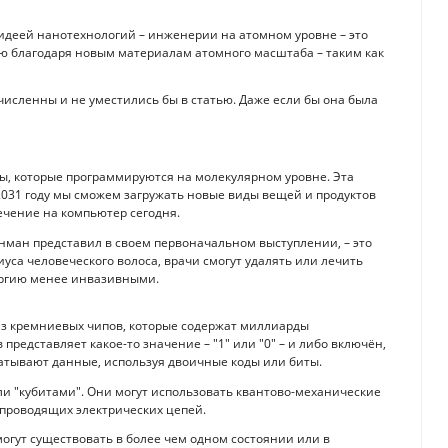
 идеей нанотехнологий – инженерии на атомном уровне – это
ью благодаря новым материалам атомного масштаба – таким как
сленны и не уместились бы в статью. Даже если бы она была
ы, которые программируются на молекулярном уровне. Эта
 2031 году мы сможем загружать новые виды вещей и продуктов
ечение на компьютер сегодня.
нман представил в своем первоначальном выступлении, – это
са человеческого волоса, врачи смогут удалять или лечить
ургию менее инвазивными.
з кремниевых чипов, которые содержат миллиарды
редставляет какое-то значение – "1" или "0" – и либо включён,
тывают данные, используя двоичные коды или биты.
и "кубитами". Они могут использовать квантово-механические
хпроводящих электрических цепей.
огут существовать в более чем одном состоянии или в