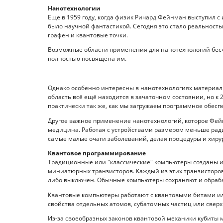
Нанотехнологии
Еще в 1959 году, когда физик Ричард Фейнман выступил с
было научной фантастикой. Сегодня это стало реальност
графен и квантовые точки.
Возможные области применения для нанотехнологий бесчи
полностью посвящена им.
Однако особенно интересны в нанотехнологиях материал
область всё ещё находится в зачаточном состоянии, но к
практически так же, как мы загружаем программное обесп
Другое важное применение нанотехнологий, которое Фей
медицина. Работая с устройствами размером меньше радиу
самые малые очаги заболеваний, делая процедуры и хир
Квантовое программирование
Традиционные или "классические" компьютеры созданы и
миниатюрных транзисторов. Каждый из этих транзисторов п
либо выключен. Обычные компьютеры сохраняют и обраба
Квантовые компьютеры работают с квантовыми битами ил
свойства отдельных атомов, субатомных частиц или свер
Из-за своеобразных законов квантовой механики кубиты м