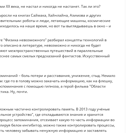
 ХХ века, не настал и никогда не настанет. Так ли это?
ыросли на книгах Саймака, Хайнлайна, Азимова и других
 удивительным: роботы и люди, летающие машины, космические
риходилось на наше время, но вот ты выглядываешь в окно – и
иге "Физика невозможного" разбирал концепты технологий в
то описано в литературе, невозможно и никогда не будет
оляют межпространственных путешествий в параллельные
еснее самых смелых предсказаний фантастов. Искусственный
оминаний – боль потери и расставания, унижение, стыд. Немало
: где-то в голову можно закачать информацию, как на флешку,
 воспоминания с помощью гипноза, а герой фильма "Области
тика. Ну, почти.
можным частично контролировать память. В 2013 году учёные
тельное устройство", где откладываются знания и хранится
процесс запоминания, отсеивает какую-то часть информации во
олируя белок-ингибитор, можно также контролировать процессы,
гать человеку забывать ненужную информацию и заставлять