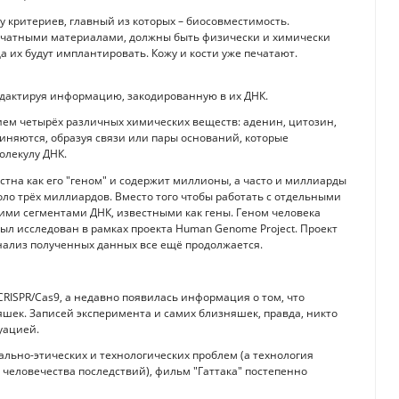
 критериев, главный из которых – биосовместимость.
ечатными материалами, должны быть физически и химически
а их будут имплантировать. Кожу и кости уже печатают.
дактируя информацию, закодированную в их ДНК.
ем четырёх различных химических веществ: аденин, цитозин,
иняются, образуя связи или пары оснований, которые
олекулу ДНК.
тна как его "геном" и содержит миллионы, а часто и миллиарды
ло трёх миллиардов. Вместо того чтобы работать с отдельными
ми сегментами ДНК, известными как гены. Геном человека
был исследован в рамках проекта Human Genome Project. Проект
анализ полученных данных все ещё продолжается.
RISPR/Cas9, а недавно появилась информация о том, что
шек. Записей эксперимента и самих близняшек, правда, никто
уацией.
ально-этических и технологических проблем (а технология
человечества последствий), фильм "Гаттака" постепенно