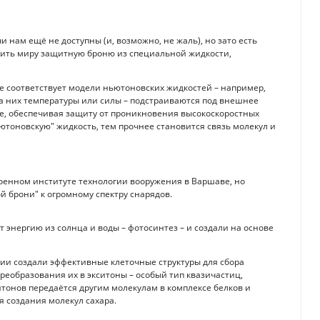
нам ещё не доступны (и, возможно, не жаль), но зато есть
вить миру защитную броню из специальной жидкости,
не соответствует модели ньютоновских жидкостей – например,
а них температуры или силы – подстраиваются под внешнее
аре, обеспечивая защиту от проникновения высокоскоростных
ютоновскую" жидкость, тем прочнее становится связь молекул и
Военном институте технологии вооружения в Варшаве, но
 брони" к огромному спектру снарядов.
 энергию из солнца и воды – фотосинтез – и создали на основе
ии создали эффективные клеточные структуры для сбора
преобразования их в экситоны – особый тип квазичастиц,
итонов передаётся другим молекулам в комплексе белков и
я создания молекул сахара.