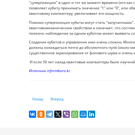
"суперпозиции" в один и тот же момент времени (это как 
позволяет кубиту принимать значение "1" или "0", или о
квантовому компьютеру, увеличивает его мощность.
Помимо суперпозиции кубиты могут стать "запутанными"
квантовомеханическим свойством и означает, что состояни
полезно: наблюдение за одним кубитом может выявить со
Создание кубитов и управление ими очень сложно. Мног
должны охлаждаться почти до абсолютного нуля (около мин
существенное экранирование от фонового шума и очень 
И если 50 лет назад квантовые компьютеры были научной 
Источник informburo.kz
Предыдущий: Мобильный телефон найдёт опасные веще
Следующий: Мнение: Смерть WhatsApp станет 
Назад
Вперед