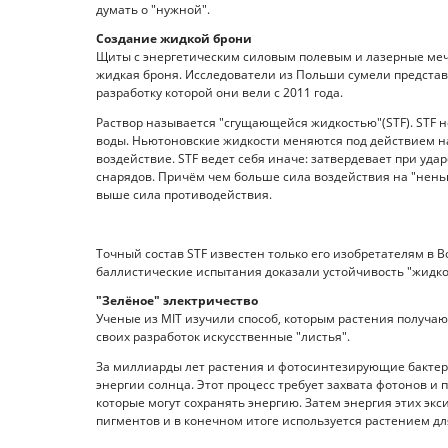
думать о "нужной".
Создание жидкой брони
Щиты с энергетическим силовым полевым и лазерные мечи 
жидкая броня. Исследователи из Польши сумели предста
разработку которой они вели с 2011 года.
Раствор называется "сгущающейся жидкостью"(STF). STF 
воды. Ньютоновские жидкости меняются под действием н
воздействие. STF ведет себя иначе: затвердевает при уд
снарядов. Причём чем больше сила воздействия на "нень
выше сила противодействия.
Точный состав STF известен только его изобретателям в 
баллистические испытания доказали устойчивость "жидкой
"Зелёное" электричество
Ученые из MIT изучили способ, которым растения получают
своих разработок искусственные "листья".
За миллиарды лет растения и фотосинтезирующие бактер
энергии солнца. Этот процесс требует захвата фотонов и 
которые могут сохранять энергию. Затем энергия этих экс
пигментов и в конечном итоге используется растением дл