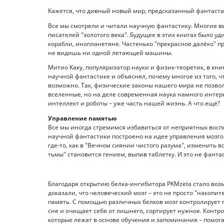
Кажется, что дивный новый мир, предсказанный фантастами
Все мы смотрели и читали научную фантастику. Многие в
писателей "золотого века". Будущее в этих книгах было
корабли, инопланетяне. Частенько "прекрасное далёко" п
не видишь ни одной летающей машины.
Митио Каку, популяризатор науки и физик-теоретик, в кн
научной фантастике и объяснял, почему многое из того, ч
возможно. Так, физические законы нашего мира не позв
вселенные, но на деле современная наука намного интер
интеллект и роботы – уже часть нашей жизнь. А что ещё?
Управление памятью
Все мы иногда стремимся избавиться от неприятных восп
научной фантастики построено на идее управления мозгом
где-то, как в "Вечном сиянии чистого разума", изменить
тьмы" становится гением, выпив таблетку. И это не фантас
Благодаря открытию белка-ингибитора PKMzeta стало воз
доказали, что человеческий мозг – это не просто "накопи
память. С помощью различных белков мозг контролирует 
сне и очищает себя от лишнего, сортирует нужное. Контр
которые лежат в основе обучения и запоминания – помо