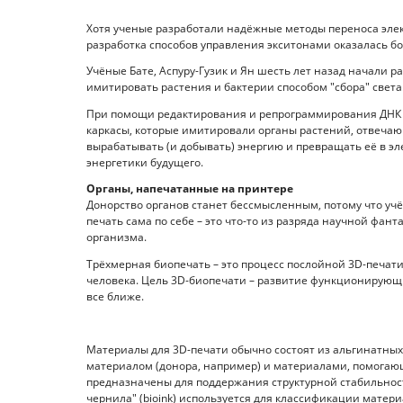
Хотя ученые разработали надёжные методы переноса элек
разработка способов управления экситонами оказалась б
Учёные Бате, Аспуру-Гузик и Ян шесть лет назад начали 
имитировать растения и бактерии способом "сбора" света
При помощи редактирования и репрограммирования ДНК р
каркасы, которые имитировали органы растений, отвечаю
вырабатывать (и добывать) энергию и превращать её в эл
энергетики будущего.
Органы, напечатанные на принтере
Донорство органов станет бессмысленным, потому что уч
печать сама по себе – это что-то из разряда научной фант
организма.
Трёхмерная биопечать – это процесс послойной 3D-печати
человека. Цель 3D-биопечати – развитие функционирующих
все ближе.
Материалы для 3D-печати обычно состоят из альгинатны
материалом (донора, например) и материалами, помогаю
предназначены для поддержания структурной стабильнос
чернила" (bioink) используется для классификации матер