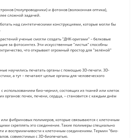
тронов (полупроводники) и фотонов (волоконная оптика),
олее сложной задачей.
работать над синтетическими конструкциями, которые могли бы
.
астений ученые смогли создать "ДНК-оригами" – белковые
щие за фотосинтез. Эти искусственные "листья" способны
ектричество, что открывает огромный простор для "зелёной"
ёные научились печатать органы с помощью 3D-печати. 3D-
астики, а тут – печатают целые органы для человеческого
 с использованием био-чернил, состоящих из тканей или клеток
 органов: почек, печени, сердца, – становится с каждым днём
х или фибриновых полимеров, которые связываются с клеточным
щими скреплять это соединение. Такие полимеры специально
ти и восприимчивости к клеточным соединениям. Термин "био-
иалов, совместимых с 3D-биопечатью.