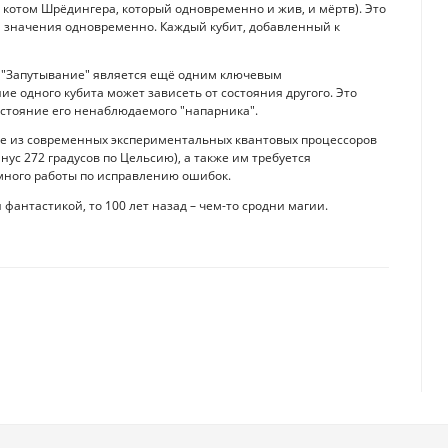
с котом Шрёдингера, который одновременно и жив, и мёртв). Это
ба значения одновременно. Каждый кубит, добавленный к
. "Запутывание" является ещё одним ключевым
е одного кубита может зависеть от состояния другого. Это
стояние его ненаблюдаемого "напарника".
ие из современных экспериментальных квантовых процессоров
ус 272 градусов по Цельсию), а также им требуется
много работы по исправлению ошибок.
фантастикой, то 100 лет назад – чем-то сродни магии.
ства в вашей еде
стимулом для роста популярности Telegram и криптовалют