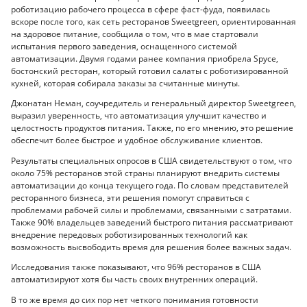
роботизацию рабочего процесса в сфере фаст-фуда, появилась
вскоре после того, как сеть ресторанов Sweetgreen, ориентированная
на здоровое питание, сообщила о том, что в мае стартовали
испытания первого заведения, оснащенного системой
автоматизации. Двумя годами ранее компания приобрела Spyce,
бостонский ресторан, который готовил салаты с роботизированной
кухней, которая собирала заказы за считанные минуты.
Джонатан Неман, соучредитель и генеральный директор Sweetgreen,
выразил уверенность, что автоматизация улучшит качество и
целостность продуктов питания. Также, по его мнению, это решение
обеспечит более быстрое и удобное обслуживание клиентов.
Результаты специальных опросов в США свидетельствуют о том, что
около 75% ресторанов этой страны планируют внедрить системы
автоматизации до конца текущего года. По словам представителей
ресторанного бизнеса, эти решения помогут справиться с
проблемами рабочей силы и проблемами, связанными с затратами.
Также 90% владельцев заведений быстрого питания рассматривают
внедрение передовых роботизированных технологий как
возможность высвободить время для решения более важных задач.
Исследования также показывают, что 96% ресторанов в США
автоматизируют хотя бы часть своих внутренних операций.
В то же время до сих пор нет четкого понимания готовности