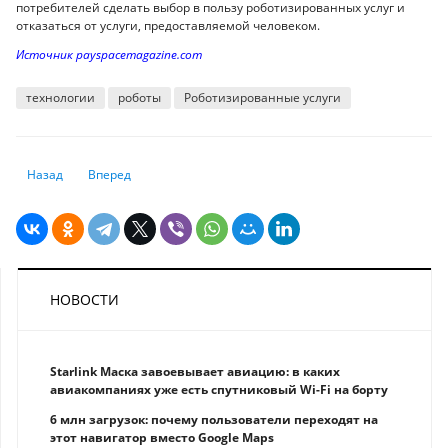
потребителей сделать выбор в пользу роботизированных услуг и
отказаться от услуги, предоставляемой человеком.
Источник payspacemagazine.com
технологии
роботы
Роботизированные услуги
Предыдущий: Пошаговое руководство: как создавать привлекательные
Следующий: Угол зрения: как выбрать лучший ракурс для 
Назад
Вперед
НОВОСТИ
Starlink Маска завоевывает авиацию: в каких
авиакомпаниях уже есть спутниковый Wi-Fi на борту
6 млн загрузок: почему пользователи переходят на
этот навигатор вместо Google Maps