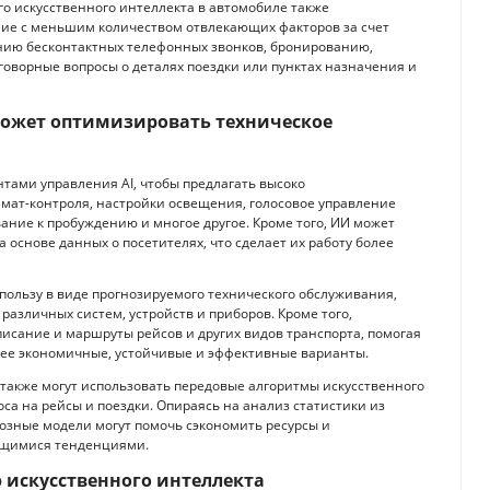
о искусственного интеллекта в автомобиле также
ние с меньшим количеством отвлекающих факторов за счет
нию бесконтактных телефонных звонков, бронированию,
говорные вопросы о деталях поездки или пунктах назначения и
может оптимизировать техническое
тами управления AI, чтобы предлагать высоко
имат-контроля, настройки освещения, голосовое управление
вание к пробуждению и многое другое. Кроме того, ИИ может
основе данных о посетителях, что сделает их работу более
ользу в виде прогнозируемого технического обслуживания,
различных систем, устройств и приборов. Кроме того,
исание и маршруты рейсов и других видов транспорта, помогая
ее экономичные, устойчивые и эффективные варианты.
также могут использовать передовые алгоритмы искусственного
са на рейсы и поездки. Опираясь на анализ статистики из
нозные модели могут помочь сэкономить ресурсы и
яющимися тенденциями.
 искусственного интеллекта