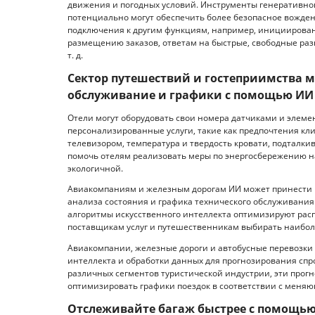
движения и погодных условий. Инструменты генеративног
потенциально могут обеспечить более безопасное вожде
подключения к другим функциям, например, инициирова
размещению заказов, ответам на быстрые, свободные раз
т. д.
Сектор путешествий и гостеприимства 
обслуживание и графики с помощью ИИ
Отели могут оборудовать свои номера датчиками и элемен
персонализированные услуги, такие как предпочтения кл
телевизором, температура и твердость кровати, подталки
помочь отелям реализовать меры по энергосбережению на 
экологичной.
Авиакомпаниям и железным дорогам ИИ может принести п
анализа состояния и графика технического обслуживания 
алгоритмы искусственного интеллекта оптимизируют расп
поставщикам услуг и путешественникам выбирать наибол
Авиакомпании, железные дороги и автобусные перевозки 
интеллекта и обработки данных для прогнозирования спро
различных сегментов туристической индустрии, эти прог
оптимизировать графики поездок в соответствии с мен
Отслеживайте багаж быстрее с помощью