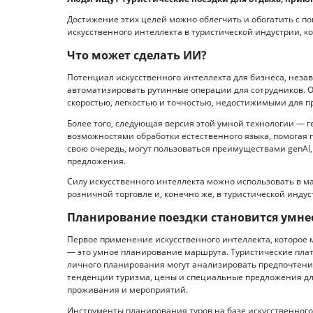
Достижение этих целей можно облегчить и обогатить с 
искусственного интеллекта в туристической индустрии, к
Что может сделать ИИ?
Потенциал искусственного интеллекта для бизнеса, незав
автоматизировать рутинные операции для сотрудников. 
скоростью, легкостью и точностью, недостижимыми для п
Более того, следующая версия этой умной технологии — 
возможностями обработки естественного языка, помогая п
свою очередь, могут пользоваться преимуществами genAI
предложения.
Силу искусственного интеллекта можно использовать в ма
розничной торговле и, конечно же, в туристической индус
Планирование поездки становится умнее
Первое применение искусственного интеллекта, которое 
— это умное планирование маршрута. Туристические пла
личного планирования могут анализировать предпочтения
тенденции туризма, цены и специальные предложения дл
проживания и мероприятий.
Инструменты планирования туров на базе искусственног