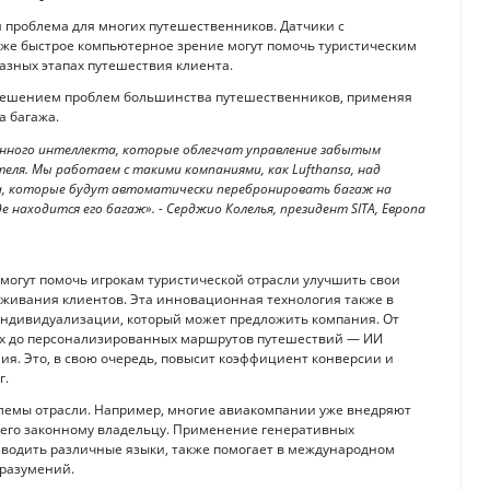
 проблема для многих путешественников. Датчики с
акже быстрое компьютерное зрение могут помочь туристическим
азных этапах путешествия клиента.
решением проблем большинства путешественников, применяя
а багажа.
енного интеллекта, которые облегчат управление забытым
еля. Мы работаем с такими компаниями, как Lufthansa, над
а, которые будут автоматически перебронировать багаж на
 находится его багаж». - Серджио Колелья, президент SITA, Европа
 могут помочь игрокам туристической отрасли улучшить свои
уживания клиентов. Эта инновационная технология также в
ндивидуализации, который может предложить компания. От
ах до персонализированных маршрутов путешествий — ИИ
ия. Это, в свою очередь, повысит коэффициент конверсии и
г.
лемы отрасли. Например, многие авиакомпании уже внедряют
 его законному владельцу. Применение генеративных
еводить различные языки, также помогает в международном
оразумений.