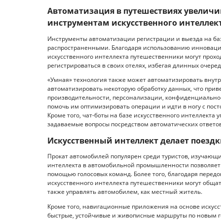
Автоматизация в путешествиях увеличи
инструментам искусственного интеллек
Инструменты автоматизации регистрации и выезда на баз
распространенными. Благодаря использованию инноваци
искусственного интеллекта путешественники могут прох
регистрироваться в своих отелях, избегая длинных очеред
«Умная» технология также может автоматизировать внутр
автоматизировать некоторую обработку данных, что прив
производительности, персонализации, конфиденциальнос
помочь им оптимизировать операции и идти в ногу с по
Кроме того, чат-боты на базе искусственного интеллекта 
задаваемые вопросы посредством автоматических ответов
Искусственный интеллект делает поезд
Прокат автомобилей популярен среди туристов, изучающи
интеллекта в автомобильной промышленности позволяет а
помощью голосовых команд. Более того, благодаря перед
искусственного интеллекта путешественники могут обща
также управлять автомобилем, как местный житель.
Кроме того, навигационные приложения на основе искус
быстрые, устойчивые и живописные маршруты по новым г