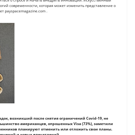
иться о спросе и начать внедрять инновации. Искусственный
огий современности, которая может изменить представление о
ет payspacemagazine.com .
ездок, возникший после снятия ограничений Covid-19, не
льшинство американцев, опрошенных Visa (73%), заметили
твенников планируют отменить или отложить свои планы.
лючений и новых впечатлений.