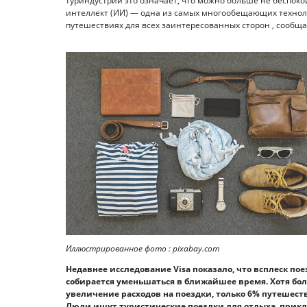
туриндустрии это означает, что можно больше не беспоко
интеллект (ИИ) — одна из самых многообещающих технол
путешествиях для всех заинтересованных сторон , сообща
Иллюстрированное фото : pixabay.com
Недавнее исследование Visa показало, что всплеск по
собирается уменьшаться в ближайшее время. Хотя бо
увеличение расходов на поездки, только 6% путешес
Люди ищут туристические поездки для отдыха, прик