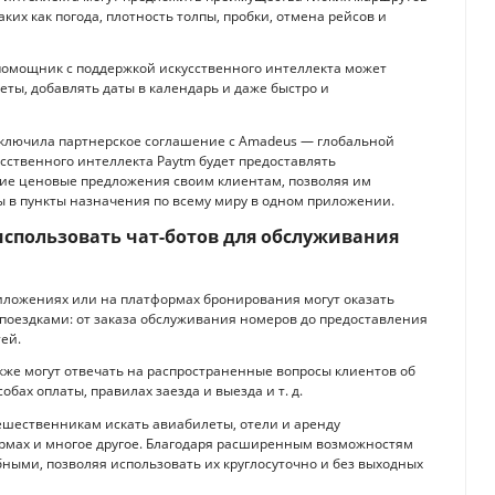
их как погода, плотность толпы, пробки, отмена рейсов и
помощник с поддержкой искусственного интеллекта может
еты, добавлять даты в календарь и даже быстро и
ключила партнерское соглашение с Amadeus — глобальной
сственного интеллекта Paytm будет предоставлять
е ценовые предложения своим клиентам, позволяя им
 в пункты назначения по всему миру в одном приложении.
использовать чат-ботов для обслуживания
иложениях или на платформах бронирования могут оказать
поездками: от заказа обслуживания номеров до предоставления
ей.
кже могут отвечать на распространенные вопросы клиентов об
бах оплаты, правилах заезда и выезда и т. д.
ешественникам искать авиабилеты, отели и аренду
рмах и многое другое. Благодаря расширенным возможностям
бными, позволяя использовать их круглосуточно и без выходных