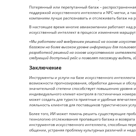
Потерянный или перепутанный багаж – распространенная
поддержкой искусственного интеллекта и NFC-метки, а т
компаниям лучше распознавать и отслеживать багаж на р
В настоящее время многие авиакомпании работают над 
искусственный интеллект в процессе изменения маршрут
«Мы работаем над внедрением решений на основе искусств
багажом на более высоком уровне информации для пользоват
разработкой решений на основе искусственного интеллект
следующий доступный рейс и позволят пассажиру видеть, где
Заключение
Инструменты и услуги на базе искусственного интеллекта
возможности прогнозирования, обработки данных и обсл
значительной степени способствует повышению уровня и
индивидуального климат-контроля в гостиничных номер
может создать для туриста приятные и удобные впечатлен
лояльность клиентов для поставщиков туристических услу
Более того, ИИ может помочь решить существующие проб
технологию отслеживания пропавшего багажа и возврата
инструментов искусственного интеллекта, способных пер
общении, устраняя проблему культурных различий и нед