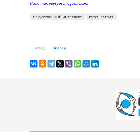
Источник payspacemagazine.com
искусственный интеллект
путешествия
Предыдущий: Главные достижения Казахстана в сфере ц
Следующий: Будущее медицины: как искусстве
Назад
Вперед