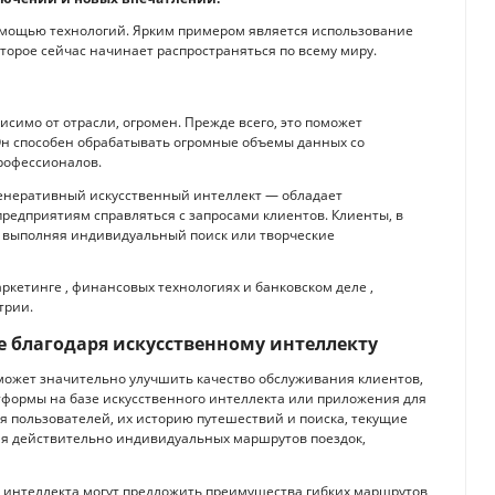
помощью технологий. Ярким примером является использование
оторое сейчас начинает распространяться по всему миру.
исимо от отрасли, огромен. Прежде всего, это поможет
Он способен обрабатывать огромные объемы данных со
рофессионалов.
генеративный искусственный интеллект — обладает
редприятиям справляться с запросами клиентов. Клиенты, в
, выполняя индивидуальный поиск или творческие
ркетинге , финансовых технологиях и банковском деле ,
трии.
 благодаря искусственному интеллекту
может значительно улучшить качество обслуживания клиентов,
тформы на базе искусственного интеллекта или приложения для
 пользователей, их историю путешествий и поиска, текущие
я действительно индивидуальных маршрутов поездок,
о интеллекта могут предложить преимущества гибких маршрутов