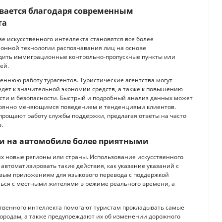
вается благодаря современным
та
е искусственного интеллекта становятся все более
онной технологии распознавания лиц на основе
одить иммиграционные контрольно-пропускные пункты или
ей.
еннюю работу турагентов. Туристические агентства могут
едет к значительной экономии средств, а также к повышению
ти и безопасности. Быстрый и подробный анализ данных может
стоянно меняющимся поведением и тенденциями клиентов.
упрощают работу службы поддержки, предлагая ответы на часто
.
ки на автомобиле более приятными
х новые регионы или страны. Использование искусственного
втоматизировать такие действия, как указание указаний с
овым приложениям для языкового перевода с поддержкой
ться с местными жителями в режиме реального времени, а
ственного интеллекта помогают туристам прокладывать самые
ородам, а также предупреждают их об изменении дорожного