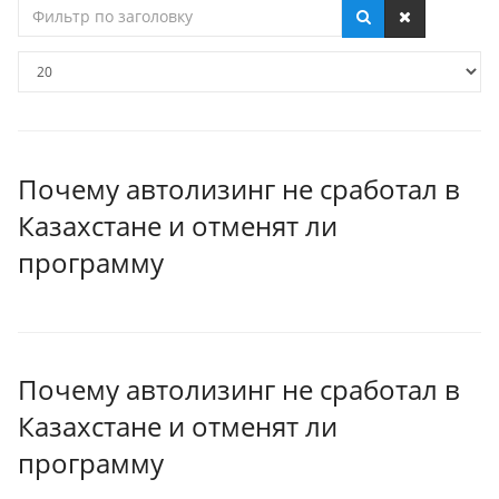
Фильтр
по
заголовку
Кол-
во
строк:
Почему автолизинг не сработал в
Казахстане и отменят ли
программу
Почему автолизинг не сработал в
Казахстане и отменят ли
программу