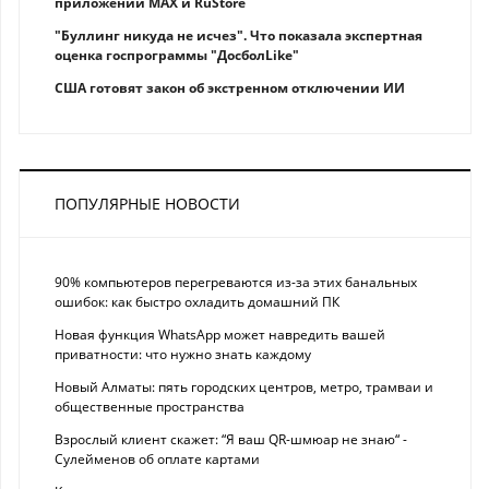
приложений MAX и RuStore
"Буллинг никуда не исчез". Что показала экспертная
оценка госпрограммы "ДосболLike"
США готовят закон об экстренном отключении ИИ
ПОПУЛЯРНЫЕ НОВОСТИ
90% компьютеров перегреваются из-за этих банальных
ошибок: как быстро охладить домашний ПК
Новая функция WhatsApp может навредить вашей
приватности: что нужно знать каждому
Новый Алматы: пять городских центров, метро, трамваи и
общественные пространства
Взрослый клиент скажет: “Я ваш QR-шмюар не знаю“ -
Сулейменов об оплате картами