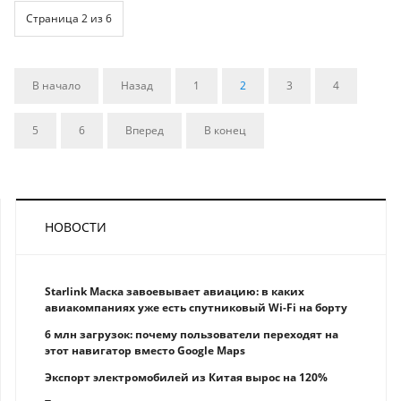
Страница 2 из 6
В начало
Назад
1
2
3
4
5
6
Вперед
В конец
НОВОСТИ
Starlink Маска завоевывает авиацию: в каких
авиакомпаниях уже есть спутниковый Wi-Fi на борту
6 млн загрузок: почему пользователи переходят на
этот навигатор вместо Google Maps
Экспорт электромобилей из Китая вырос на 120%