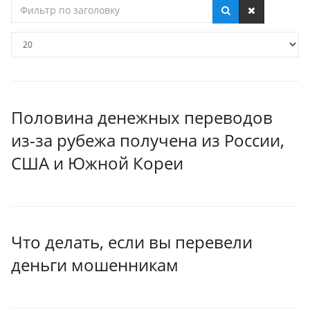
Фильтр
по
заголовку
Кол-
во
строк:
Половина денежных переводов
из-за рубежа получена из России,
США и Южной Кореи
Что делать, если вы перевели
деньги мошенникам