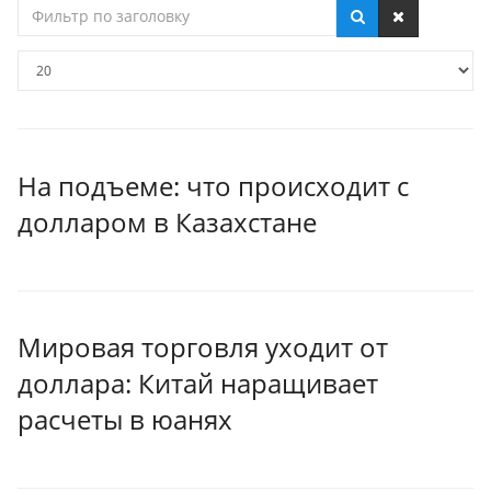
Фильтр
по
заголовку
Кол-
во
строк:
На подъеме: что происходит с
долларом в Казахстане
Мировая торговля уходит от
доллара: Китай наращивает
расчеты в юанях