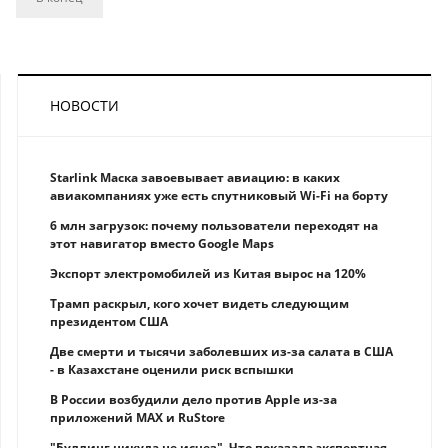
НОВОСТИ
Starlink Маска завоевывает авиацию: в каких
авиакомпаниях уже есть спутниковый Wi-Fi на борту
6 млн загрузок: почему пользователи переходят на
этот навигатор вместо Google Maps
Экспорт электромобилей из Китая вырос на 120%
Трамп раскрыл, кого хочет видеть следующим
президентом США
Две смерти и тысячи заболевших из-за салата в США
- в Казахстане оценили риск вспышки
В России возбудили дело против Apple из-за
приложений MAX и RuStore
"Буллинг никуда не исчез". Что показала экспертная