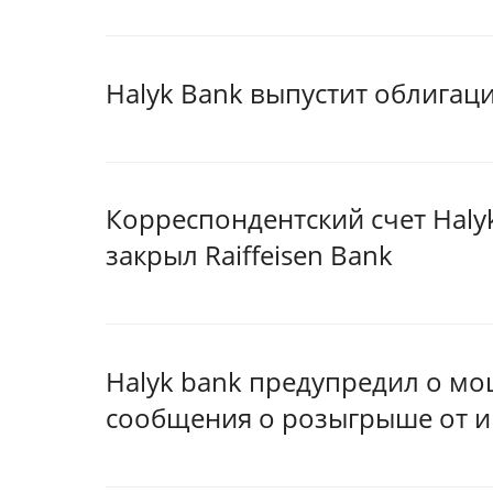
Halyk Bank выпустит облигац
Корреспондентский счет Haly
закрыл Raiffeisen Bank
Halyk bank предупредил о м
сообщения о розыгрыше от и