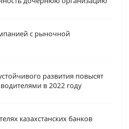
енность дочернюю организацию
омпанией с рыночной
устойчивого развития повысят
водителями в 2022 году
ателях казахстанских банков