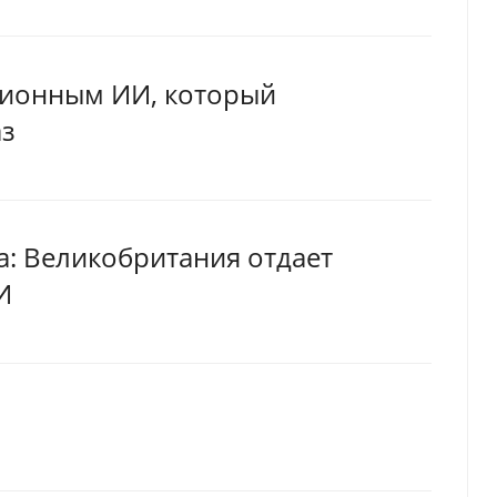
ционным ИИ, который
аз
а: Великобритания отдает
И