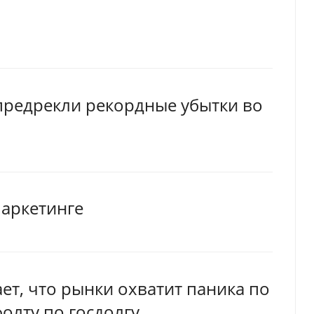
предрекли рекордные убытки во
маркетинге
т, что рынки охватит паника по
олту по госдолгу