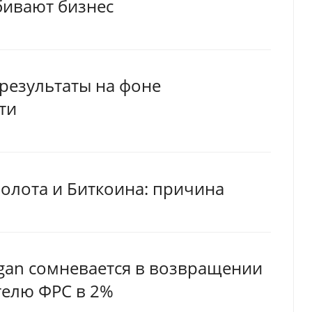
бивают бизнес
результаты на фоне
ти
золота и Биткоина: причина
gan сомневается в возвращении
телю ФРС в 2%