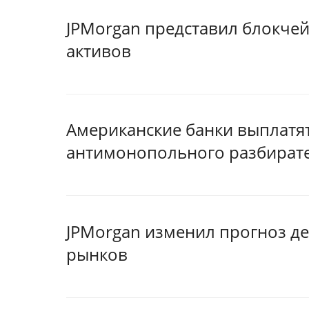
JPMorgan представил блокче
активов
Американские банки выплатят
антимонопольного разбират
JPMorgan изменил прогноз д
рынков