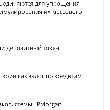
бъединяются для упрощения
тимулирования их массового
ый депозитный токен
ткоин как залог по кредитам
экосистемы. JPMorgan