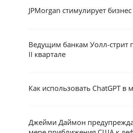
JPMorgan стимулирует бизнес
Ведущим банкам Уолл-стрит 
II квартале
Как использовать ChatGPT в 
Джейми Даймон предупреждае
мере приближения США к деф