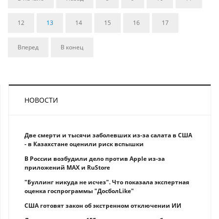
12
13
14
15
16
17
Вперед
В конец
НОВОСТИ
Две смерти и тысячи заболевших из-за салата в США
- в Казахстане оценили риск вспышки
В России возбудили дело против Apple из-за
приложений MAX и RuStore
"Буллинг никуда не исчез". Что показала экспертная
оценка госпрограммы "ДосболLike"
США готовят закон об экстренном отключении ИИ