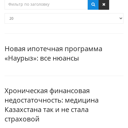
Фильтр
по
заголовку
Кол-
во
строк:
Новая ипотечная программа
«Наурыз»: все нюансы
Хроническая финансовая
недостаточность: медицина
Казахстана так и не стала
страховой