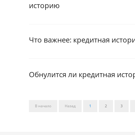
историю
Что важнее: кредитная истор
Обнулится ли кредитная исто
В начало
Назад
1
2
3