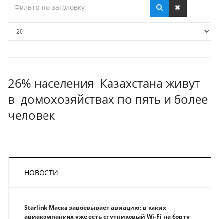
Фильтр
по
заголовку
Кол-
во
строк:
26% населения Казахстана живут
в домохозяйствах по пять и более
человек
НОВОСТИ
Starlink Маска завоевывает авиацию: в каких
авиакомпаниях уже есть спутниковый Wi-Fi на борту