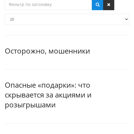
Фильтр
по
заголовку
Кол-
во
строк:
Осторожно, мошенники
Опасные «подарки»: что
скрывается за акциями и
розыгрышами