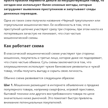
просто просили перевести деньги за несуществующий товар, то
сегодня они используют более сложные методы, которые
затрудняют выявление преступников и запутывают следы
денежных переводов.
Одна из таких схем получила название «Черный треугольник» или
«треугольное мошенничество». Ее особенность в том, что в
преступной цепочке участвуют сразу три стороны, при этом никто из
потерпевших зачастую не понимает, что стал частью
мошеннической схемы.
Как работает схема
В классической мошеннической схеме участвуют три стороны:
мошенник, покупатель и третье лицо, которое даже не подозревает,
что стало частью обмана. Суть схемы заключается в том, что
злоумышленник использует чужие банковские реквизиты и чужой
товар, чтобы получить выгоду и скрыть свою личность.
Обычно схема развивается следующим образом:
Шаг 1.
Мошенник размещает в интернете объявление о продаже
популярного товара, например смартфона, игровой приставки,
бытовой техники или другого востребованного товара по цене
значительно ниже рыночной. Это помогает быстро привлечь
внимание потенциальных покупателей.