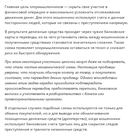
Главная цель злоумышленников — скрыть свое участие в
финансовой операции и максимально усложнить отслеживание
движения денег. Для этого мошенники используют счета и данные
посторонних людей, которые не связаны с преступлением напрямую.
В результате денежные средства проходят через чужие банковские
карты и переводы, из-за чего установить связь между мошенником и
полученными средствами становится значительно сложнее. Такая
схема позволяет злоумышленникам оставаться «в тени» и снижает
риск их быстрого обнаружения.
При этом некоторые участники цепочки могут даже не подозревать,
что стали частью мошеннической схемы. Настоящие продавцы
уверены, что получили обычную оплату за товар, а покупатели
считают, что переводят деньги продавцу. Однако впоследствии
именно этим людям нередко приходится подтверждать
происхождение переводов, предоставлять переписки, банковские
выписки и участвовать в разбирательствах с банком или
правоохранительными органами.
В отдельных случаях подобные схемы используются не только для
обмана покупателей, но и для вывода или обналичивания
похищенных денежных средств (дропперство), когда мошенники
используют банковские счета третьих лиц для сокрытия следов
преступления и транзита незаконных средств.