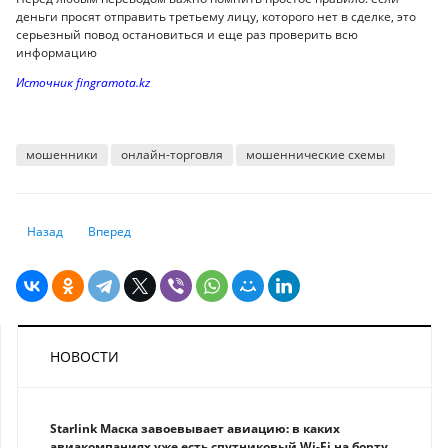
деньги просят отправить третьему лицу, которого нет в сделке, это
серьезный повод остановиться и еще раз проверить всю
информацию
Источник fingramota.kz
мошенники
онлайн-торговля
мошеннические схемы
Предыдущий: Сколько денег можно переводить жене или мужу без нал
Следующий: Казахстанцам объяснили, заблокируют ли счет
Назад
Вперед
НОВОСТИ
Starlink Маска завоевывает авиацию: в каких
авиакомпаниях уже есть спутниковый Wi-Fi на борту