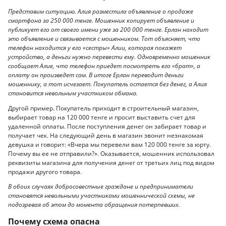
Представим ситуацию. Алия разместила объявление о продаже
смартфона за 250 000 тенге. Мошенник копирует объявление и
публикует его от своего имени уже за 200 000 тенге. Ерлан находит
это объявление и связывается с мошенником. Тот объясняет, что
телефон находится у его «сестры» Алии, которая покажет
устройство, а деньги нужно перевести ему. Одновременно мошенник
сообщает Алие, что телефон приедет посмотреть его «брат», а
оплату он произведет сам. В итоге Ерлан переводит деньги
мошеннику, а тот исчезает. Покупатель остается без денег, а Алия
становится невольным участником обмана.
Другой пример. Покупатель приходит в строительный магазин,
выбирает товар на 120 000 тенге и просит выставить счет для
удаленной оплаты. После поступления денег он забирает товар и
получает чек. На следующий день в магазин звонит незнакомая
девушка и говорит: «Вчера мы перевели вам 120 000 тенге за юрту.
Почему вы ее не отправили?». Оказывается, мошенник использовал
реквизиты магазина для получения денег от третьих лиц под видом
продажи другого товара.
В обоих случаях добросовестные граждане и предприниматели
становятся невольными участниками мошеннической схемы, не
подозревая об этом до момента обращения потерпевших.
Почему схема опасна