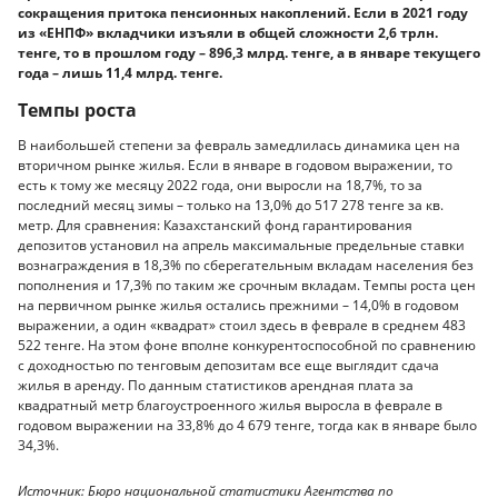
сокращения притока пенсионных накоплений. Если в 2021 году
из «ЕНПФ» вкладчики изъяли в общей сложности 2,6 трлн.
тенге, то в прошлом году – 896,3 млрд. тенге, а в январе текущего
года – лишь 11,4 млрд. тенге.
Темпы роста
В наибольшей степени за февраль замедлилась динамика цен на
вторичном рынке жилья. Если в январе в годовом выражении, то
есть к тому же месяцу 2022 года, они выросли на 18,7%, то за
последний месяц зимы – только на 13,0% до 517 278 тенге за кв.
метр. Для сравнения: Казахстанский фонд гарантирования
депозитов установил на апрель максимальные предельные ставки
вознаграждения в 18,3% по сберегательным вкладам населения без
пополнения и 17,3% по таким же срочным вкладам. Темпы роста цен
на первичном рынке жилья остались прежними – 14,0% в годовом
выражении, а один «квадрат» стоил здесь в феврале в среднем 483
522 тенге. На этом фоне вполне конкурентоспособной по сравнению
с доходностью по тенговым депозитам все еще выглядит сдача
жилья в аренду. По данным статистиков арендная плата за
квадратный метр благоустроенного жилья выросла в феврале в
годовом выражении на 33,8% до 4 679 тенге, тогда как в январе было
34,3%.
Источник: Бюро национальной статистики Агентства по