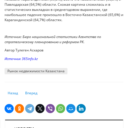
Павлодарская (64,5%) области. Схожая картина сложилась и в
статистических выкладках в среднегодовом выражении, где
наибольшее падение произошло в Восточно-Казахстанской (65,6%) и
Карагандинской (64,7%) областях.
Источник: Бюро национальной статистики Агентства по
стратегическому планированию и реформам РК.
Автор Тулеген Аскаров
Источник 365info.kz
Рынок недвижимости Казахстана
Предыдущий: Можно ли инвестировать в искусство
Следующий: Семь правил, которые помогут тратить деньги 
Назад
Вперед