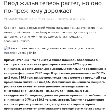
Ввод жилья теперь растет, но оно
по-прежнему дорожает
ОПУБЛИКОВАНО: 22.03.2023, 14:21
ПРОСМОТРОВ:
906
Как и в январе, в последний месяц минувшей зимы отечественный
жилищный рынок терял былую впечатляющую динамику – как
ценовую, так и по количеству сделок купли-продажи ,
сообщает 365info.
Примечательно, что при этом общая площадь введенного в
эксплуатацию жилья за два первых месяца 2023 года не
снижалась, а росла довольно высокими темпами по сравнению с
январем-февралем 2022 года. В целом она увеличилась на 22,2%
до 2 млн. 146,3 тыс. кв. метров, тогда как в целом за прошлый год
произошло снижение на 8,8%. Источником нынешнего мощного
роста стало значительное увеличение ввода жилья в
многоквартирных домах – на 43,2% до 1 млн. 283,6 тыс.
«квадратов». По индивидуальным домам произошло небольшое
снижение на 0,7% до 839,5 тыс. кв. метров. Так что предложение
жилья на рынке увеличилось, тогда как со стороны спроса
произошло значительное снижение прежде всего из-за резкого