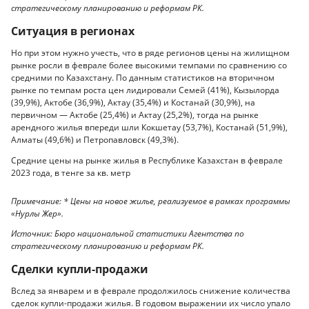
стратегическому планированию и реформам РК.
Ситуация в регионах
Но при этом нужно учесть, что в ряде регионов цены на жилищном
рынке росли в феврале более высокими темпами по сравнению со
средними по Казахстану. По данным статистиков на вторичном
рынке по темпам роста цен лидировали Семей (41%), Кызылорда
(39,9%), Актобе (36,9%), Актау (35,4%) и Костанай (30,9%), на
первичном — Актобе (25,4%) и Актау (25,2%), тогда на рынке
арендного жилья впереди шли Кокшетау (53,7%), Костанай (51,9%),
Алматы (49,6%) и Петропавловск (49,3%).
Средние цены на рынке жилья в Республике Казахстан в феврале
2023 года, в тенге за кв. метр
Примечание: * Цены на новое жилье, реализуемое в рамках программы
«Нурлы Жер».
Источник: Бюро национальной статистики Агентства по
стратегическому планированию и реформам РК.
Сделки купли-продажи
Вслед за январем и в феврале продолжилось снижение количества
сделок купли-продажи жилья. В годовом выражении их число упало