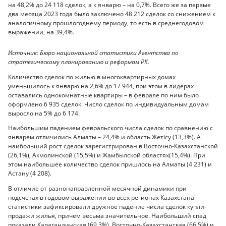
на 48,2% до 24 118 сделок, а к январю – на 0,7%. Всего же за первые
два месяца 2023 года было заключено 48 212 сделок со снижением к
аналогичному прошлогоднему периоду, то есть в среднегодовом
выражении, на 39,4%.
Источник: Бюро национальной статистики Агентства по
стратегическому планированию и реформам РК.
Количество сделок по жилью в многоквартирных домах
уменьшилось к январю на 2,6% до 17 944, при этом в лидерах
оставались однокомнатные квартиры – в феврале по ним было
оформлено 6 935 сделок. Число сделок по индивидуальным домам
выросло на 5% до 6 174.
Наибольшим падением февральского числа сделок по сравнению с
январем отличились Алматы – 24,4% и область Жетісу (13,3%). А
наибольший рост сделок зарегистрирован в Восточно-Казахстанской
(26,1%), Акмолинской (15,5%) и Жамбылской областях(15,4%). При
этом наибольшее количество сделок пришлось на Алматы (4 231) и
Астану (4 208).
В отличие от разнонаправленной месячной динамики при
подсчетах в годовом выражении во всех регионах Казахстана
статистики зафиксировали дружное падение числа сделок купли-
продажи жилья, причем весьма значительное. Наибольший спад
показали Карагандинская (69,3%), Восточно-Казахстанская (66,5%) и