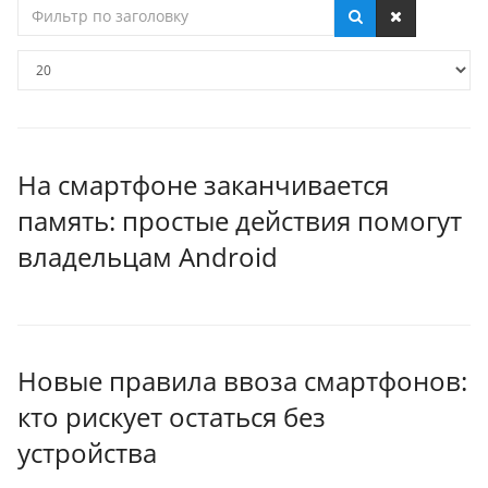
Фильтр
по
заголовку
Кол-
во
строк:
На смартфоне заканчивается
память: простые действия помогут
владельцам Android
Новые правила ввоза смартфонов:
кто рискует остаться без
устройства