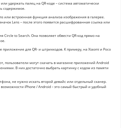
ь или удержать палец на QR-коде – система автоматически
ть содержимое.
Lens или встроенная функция анализа изображения в галерее.
значок Lens – после этого появится расшифрованная ссылка или
 Circle to Search. Она позволяет обвести QR-код прямо на
ое.
 приложение для QR- и штрихкодов. К примеру, на Xiaomi и Poco
т, пользователи могут скачать в магазине приложений Android
ениями. В них достаточно выбрать картинку с кодом из памяти
ртфона, не нужно искать второй девайс или отдельный сканер.
возможности iPhone / Android – это самый быстрый и удобный