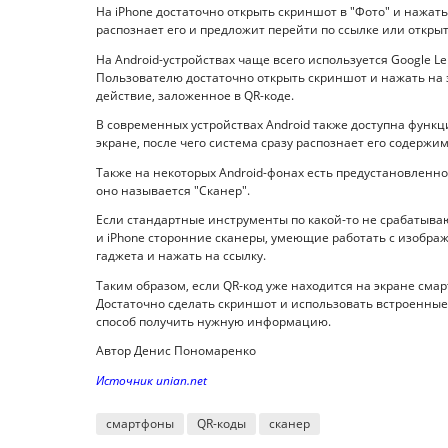
На iPhone достаточно открыть скриншот в "Фото" и нажат
распознает его и предложит перейти по ссылке или откры
На Android-устройствах чаще всего используется Google 
Пользователю достаточно открыть скриншот и нажать на 
действие, заложенное в QR-коде.
В современных устройствах Android также доступна функция
экране, после чего система сразу распознает его содержим
Также на некоторых Android-фонах есть предустановленное
оно называется "Сканер".
Если стандартные инструменты по какой-то не срабатываю
и iPhone сторонние сканеры, умеющие работать с изображ
гаджета и нажать на ссылку.
Таким образом, если QR-код уже находится на экране сма
Достаточно сделать скриншот и использовать встроенные 
способ получить нужную информацию.
Автор Денис Пономаренко
Источник unian.net
смартфоны
QR-коды
сканер