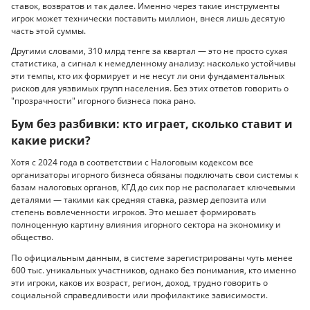
ставок, возвратов и так далее. Именно через такие инструменты
игрок может технически поставить миллион, внеся лишь десятую
часть этой суммы.
Другими словами, 310 млрд тенге за квартал — это не просто сухая
статистика, а сигнал к немедленному анализу: насколько устойчивы
эти темпы, кто их формирует и не несут ли они фундаментальных
рисков для уязвимых групп населения. Без этих ответов говорить о
"прозрачности" игорного бизнеса пока рано.
Бум без разбивки: кто играет, сколько ставит и
какие риски?
Хотя с 2024 года в соответствии с Налоговым кодексом все
организаторы игорного бизнеса обязаны подключать свои системы к
базам налоговых органов, КГД до сих пор не располагает ключевыми
деталями — такими как средняя ставка, размер депозита или
степень вовлеченности игроков. Это мешает формировать
полноценную картину влияния игорного сектора на экономику и
общество.
По официальным данным, в системе зарегистрированы чуть менее
600 тыс. уникальных участников, однако без понимания, кто именно
эти игроки, каков их возраст, регион, доход, трудно говорить о
социальной справедливости или профилактике зависимости.