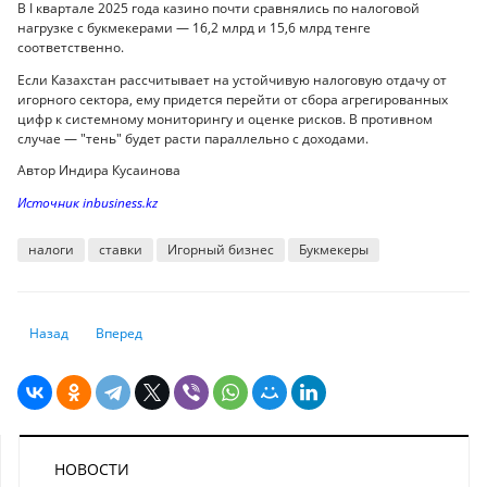
В I квартале 2025 года казино почти сравнялись по налоговой
нагрузке с букмекерами — 16,2 млрд и 15,6 млрд тенге
соответственно.
Если Казахстан рассчитывает на устойчивую налоговую отдачу от
игорного сектора, ему придется перейти от сбора агрегированных
цифр к системному мониторингу и оценке рисков. В противном
случае — "тень" будет расти параллельно с доходами.
Автор Индира Кусаинова
Источник inbusiness.kz
налоги
ставки
Игорный бизнес
Букмекеры
Предыдущий: Только 37% промышленных предприятий используют И
Следующий: ТОП-5 популярных автомобилей Audi, которые 
Назад
Вперед
НОВОСТИ