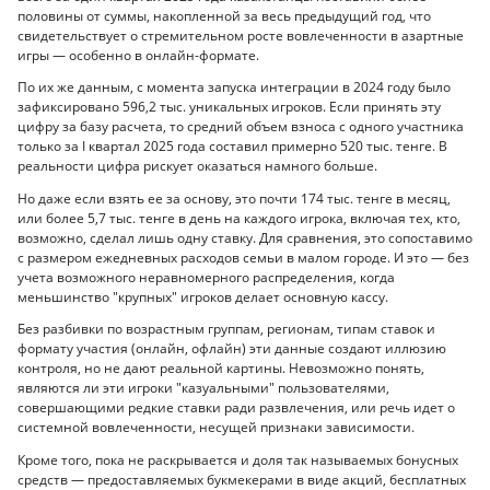
половины от суммы, накопленной за весь предыдущий год, что
свидетельствует о стремительном росте вовлеченности в азартные
игры — особенно в онлайн-формате.
По их же данным, с момента запуска интеграции в 2024 году было
зафиксировано 596,2 тыс. уникальных игроков. Если принять эту
цифру за базу расчета, то средний объем взноса с одного участника
только за I квартал 2025 года составил примерно 520 тыс. тенге. В
реальности цифра рискует оказаться намного больше.
Но даже если взять ее за основу, это почти 174 тыс. тенге в месяц,
или более 5,7 тыс. тенге в день на каждого игрока, включая тех, кто,
возможно, сделал лишь одну ставку. Для сравнения, это сопоставимо
с размером ежедневных расходов семьи в малом городе. И это — без
учета возможного неравномерного распределения, когда
меньшинство "крупных" игроков делает основную кассу.
Без разбивки по возрастным группам, регионам, типам ставок и
формату участия (онлайн, офлайн) эти данные создают иллюзию
контроля, но не дают реальной картины. Невозможно понять,
являются ли эти игроки "казуальными" пользователями,
совершающими редкие ставки ради развлечения, или речь идет о
системной вовлеченности, несущей признаки зависимости.
Кроме того, пока не раскрывается и доля так называемых бонусных
средств — предоставляемых букмекерами в виде акций, бесплатных