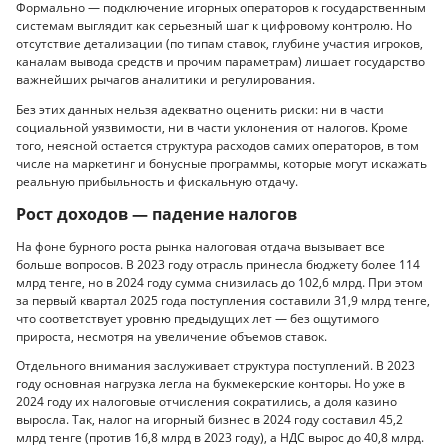
Формально — подключение игорных операторов к государственным
системам выглядит как серьезный шаг к цифровому контролю. Но
отсутствие детализации (по типам ставок, глубине участия игроков,
каналам вывода средств и прочим параметрам) лишает государство
важнейших рычагов аналитики и регулирования.
Без этих данных нельзя адекватно оценить риски: ни в части
социальной уязвимости, ни в части уклонения от налогов. Кроме
того, неясной остается структура расходов самих операторов, в том
числе на маркетинг и бонусные программы, которые могут искажать
реальную прибыльность и фискальную отдачу.
Рост доходов — падение налогов
На фоне бурного роста рынка налоговая отдача вызывает все
больше вопросов. В 2023 году отрасль принесла бюджету более 114
млрд тенге, но в 2024 году сумма снизилась до 102,6 млрд. При этом
за первый квартал 2025 года поступления составили 31,9 млрд тенге,
что соответствует уровню предыдущих лет — без ощутимого
прироста, несмотря на увеличение объемов ставок.
Отдельного внимания заслуживает структура поступлений. В 2023
году основная нагрузка легла на букмекерские конторы. Но уже в
2024 году их налоговые отчисления сократились, а доля казино
выросла. Так, налог на игорный бизнес в 2024 году составил 45,2
млрд тенге (против 16,8 млрд в 2023 году), а НДС вырос до 40,8 млрд.