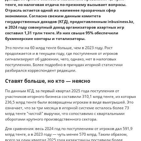
тенге, но налоговая отдача по-прежнему вызывает вопросы.
Отрасль остается одной из наименее прозрачных сфер
экономики. Согласно свежим данным комитета
государственных доходов (КГД), предоставленным inbusiness.kz,
в 2024 году совокупный доход организаторов азартных игр
составил 1,31 трлн тенге. Из них свыше 95% обеспечили
букмекерские конторы и тотализаторы.
Это почти на 60 млрд тенге больше, чем в 2023 году. Рост
продолжается и в текущем году, где поступления от игроков
сигнализируют об удвоении, чего, однако, нет в налоговых
поступлениях. Более подробно в причудах игорной статистики
разбирался корреспондент редакции.
Ставят больше, но кто — неясно
По данным КГД, за первый квартал 2025 года поступления от
участников игорного бизнеса составили 310,1 млрд тенге, из которых
236,5 млрд тенге были возвращены игрокам в виде выигрышей. Это
означает, что за три месяца в игорной системе осталось более 73
млрд тенге "чистой" выручки, что сопоставимо с квартальными
оборотами крупного производственного сектора.
Для сравнения: весь 2024 год по поступлениям от игроков дал 591,9
млрд тенге, а в 2023 году — чуть менее 570 млрд. Таким образом,
всего за один квартал 2025 года казахстанцы поставили более