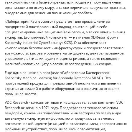
технологические и бизнес-тренды, влияющие на промышленные
организации по всему миру, а также перечислены лучшие практики,
внедряемые для решения возникающих проблем.
«Лаборатория Касперского» предлагает для промышленных
предприятий платформенный подход, сочетающий в себе
специализированные защитные технологии, а также опыт и знания
экспертов. Его ключевой компонент — нативная XDR-платформа
Kaspersky Industrial CyberSecurity (KICS). Она обеспечивает
комплексную безопасность инфраструктуры и предоставляет такие
возможности, как реагирование на инциденты, централизованное
управление активами, аудит и оценка рисков, а также позволяет
масштабировать защиту в сложных распределённых средах.
Ещё одно решение в портфеле «Лаборатории Касперского» —
Kaspersky Machine Learning for Anomaly Detection (MLAD). Это
программный продукт для предиктивной аналитики и выявления
скрытых аномалий в работе оборудования в различных отраслях
промышленности.
VDC Research - консалтинговая и исследовательская компания VDC
Research основана в 1971 году. Предоставляет технологическим
вендорам, конечным пользователям и инвесторам по всему миру
детальную экспертную информацию о продуктах, связанных с
автоматической идентификацией и отслеживанием, корпоративных
мобильных устройствах, промышленной автоматизации,