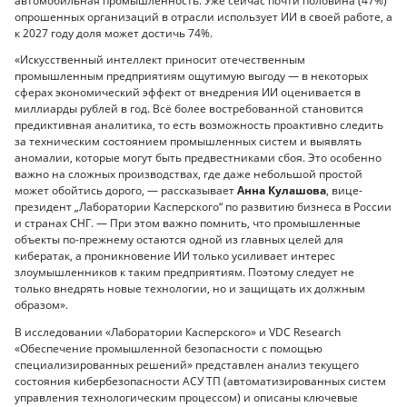
автомобильная промышленность. Уже сейчас почти половина (47%)
опрошенных организаций в отрасли использует ИИ в своей работе, а
к 2027 году доля может достичь 74%.
«Искусственный интеллект приносит отечественным
промышленным предприятиям ощутимую выгоду — в некоторых
сферах экономический эффект от внедрения ИИ оценивается в
миллиарды рублей в год. Всё более востребованной становится
предиктивная аналитика, то есть возможность проактивно следить
за техническим состоянием промышленных систем и выявлять
аномалии, которые могут быть предвестниками сбоя. Это особенно
важно на сложных производствах, где даже небольшой простой
может обойтись дорого, — рассказывает
Анна Кулашова
, вице-
президент „Лаборатории Касперского“ по развитию бизнеса в России
и странах СНГ. — При этом важно помнить, что промышленные
объекты по-прежнему остаются одной из главных целей для
кибератак, а проникновение ИИ только усиливает интерес
злоумышленников к таким предприятиям. Поэтому следует не
только внедрять новые технологии, но и защищать их должным
образом».
В исследовании «Лаборатории Касперского» и VDC Research
«Обеспечение промышленной безопасности с помощью
специализированных решений» представлен анализ текущего
состояния кибербезопасности АСУ ТП (автоматизированных систем
управления технологическим процессом) и описаны ключевые