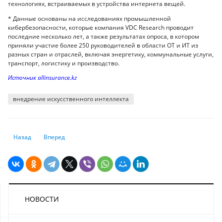
технологиях, встраиваемых в устройства интернета вещей.
* Данные основаны на исследованиях промышленной
кибербезопасности, которые компания VDC Research проводит
последние несколько лет, а также результатах опроса, в котором
приняли участие более 250 руководителей в области ОТ и ИТ из
разных стран и отраслей, включая энергетику, коммунальные услуги,
транспорт, логистику и производство.
Источник allinsurance.kz
внедрение искусственного интеллекта
Предыдущий: Депутаты нанесли сокрушительный удар по кошелькам 
Следующий: Казахстанцы удвоили ставки в букмекерских к
Назад
Вперед
НОВОСТИ