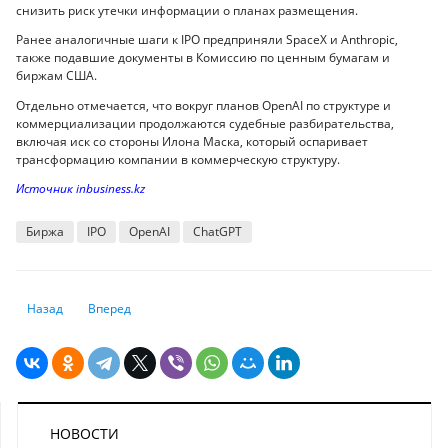
снизить риск утечки информации о планах размещения.
Ранее аналогичные шаги к IPO предприняли SpaceX и Anthropic,
также подавшие документы в Комиссию по ценным бумагам и
биржам США.
Отдельно отмечается, что вокруг планов OpenAI по структуре и
коммерциализации продолжаются судебные разбирательства,
включая иск со стороны Илона Маска, который оспаривает
трансформацию компании в коммерческую структуру.
Источник inbusiness.kz
Биржа
IPO
OpenAI
ChatGPT
Предыдущий: Кто обошел Samsung и стал самой дорогой компанией
Следующий: С июня маркетплейсы перейдут на новую сист
Назад
Вперед
НОВОСТИ