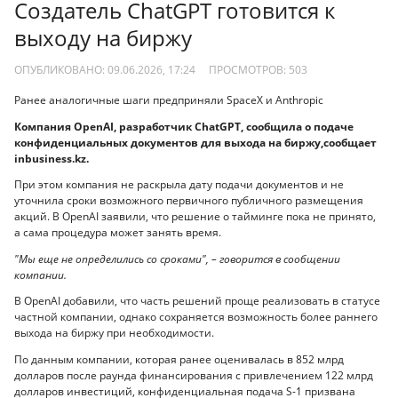
Создатель ChatGPT готовится к
выходу на биржу
ОПУБЛИКОВАНО: 09.06.2026, 17:24
ПРОСМОТРОВ:
503
Ранее аналогичные шаги предприняли SpaceX и Anthropic
Компания OpenAI, разработчик ChatGPT, сообщила о подаче
конфиденциальных документов для выхода на биржу,сообщает
inbusiness.kz.
При этом компания не раскрыла дату подачи документов и не
уточнила сроки возможного первичного публичного размещения
акций. В OpenAI заявили, что решение о тайминге пока не принято,
а сама процедура может занять время.
"Мы еще не определились со сроками", – говорится в сообщении
компании.
В OpenAI добавили, что часть решений проще реализовать в статусе
частной компании, однако сохраняется возможность более раннего
выхода на биржу при необходимости.
По данным компании, которая ранее оценивалась в 852 млрд
долларов после раунда финансирования с привлечением 122 млрд
долларов инвестиций, конфиденциальная подача S-1 призвана