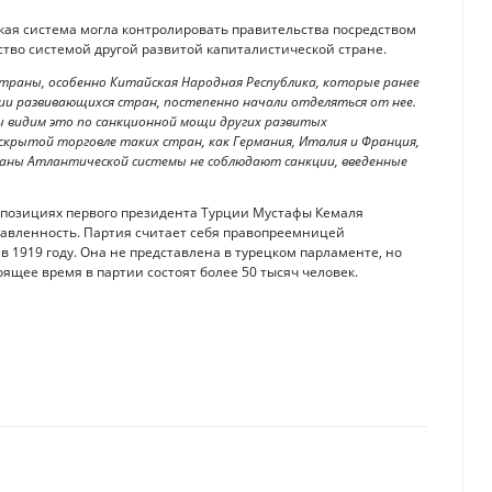
кая система могла контролировать правительства посредством
ство системой другой развитой капиталистической стране.
страны, особенно Китайская Народная Республика, которые ранее
ии развивающихся стран, постепенно начали отделяться от нее.
 видим это по санкционной мощи других развитых
скрытой торговле таких стран, как Германия, Италия и Франция,
траны Атлантической системы не соблюдают санкции, введенные
на позициях первого президента Турции Мустафы Кемаля
авленность. Партия считает себя правопреемницей
в 1919 году. Она не представлена в турецком парламенте, но
оящее время в партии состоят более 50 тысяч человек.