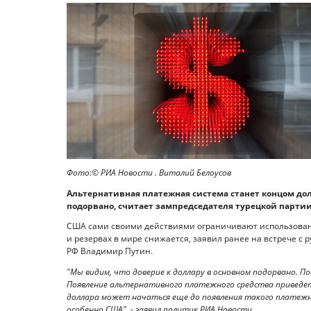
Фото:© РИА Новости . Виталий Белоусов
Альтернативная платежная система станет концом до
подорвано, считает зампредседателя турецкой партии 
США сами своими действиями ограничивают использование
и резервах в мире снижается, заявил ранее на встрече 
РФ Владимир Путин.
"Мы видим, что доверие к доллару в основном подорвано. По
Появление альтернативного платежного средства приведет
доллара может начаться еще до появления такого платежно
особенно США", - заявил политик РИА Новости.