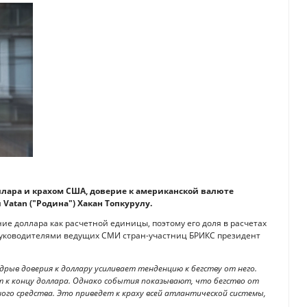
ллара и крахом США, доверие к американской валюте
Vatan ("Родина") Хакан Топкурулу.
 доллара как расчетной единицы, поэтому его доля в расчетах
с руководителями ведущих СМИ стран-участниц БРИКС президент
дрыв доверия к доллару усиливает тенденцию к бегству от него.
 к концу доллара. Однако события показывают, что бегство от
го средства. Это приведет к краху всей атлантической системы,