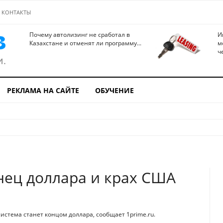
КОНТАКТЫ
Почему автолизинг не сработал в
И
Казахстане и отменят ли программу...
м
ч
РЕКЛАМА НА САЙТЕ
ОБУЧЕНИЕ
нец доллара и крах США
истема станет концом доллара, сообщает 1prime.ru.