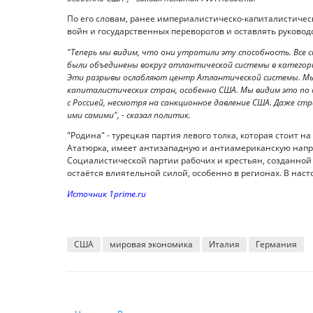
По его словам, ранее империалистическо-капиталистичес
войн и государственных переворотов и оставлять руковод
"Теперь мы видим, что они утратили эту способность. Все 
были объединены вокруг атлантической системы в категор
Эти разрывы ослабляют центр Атлантической системы. Мы
капиталистических стран, особенно США. Мы видим это по 
с Россией, несмотря на санкционное давление США. Даже с
ими самими", - сказал политик.
"Родина" - турецкая партия левого толка, которая стоит 
Ататюрка, имеет антизападную и антиамериканскую напр
Социалистической партии рабочих и крестьян, созданной 
остаётся влиятельной силой, особенно в регионах. В наст
Источник 1prime.ru
США
мировая экономика
Италия
Германия