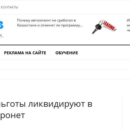
КОНТАКТЫ
Почему автолизинг не сработал в
И
Казахстане и отменят ли программу...
м
ч
РЕКЛАМА НА САЙТЕ
ОБУЧЕНИЕ
ьготы ликвидируют в
тронет