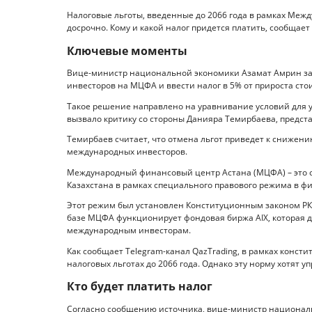
Налоговые льготы, введенные до 2066 года в рамках Меж
досрочно. Кому и какой налог придется платить, сообщает n
Ключевые моменты
Вице-министр национальной экономики Азамат Амрин зая
инвесторов на МЦФА и ввести налог в 5% от прироста сто
Такое решение направлено на уравнивание условий для уч
вызвало критику со стороны Данияра Темирбаева, предст
Темирбаев считает, что отмена льгот приведет к снижени
международных инвесторов.
Международный финансовый центр Астана (МЦФА) – это о
Казахстана в рамках специального правового режима в ф
Этот режим был установлен Конституционным законом РК
базе МЦФА функционирует фондовая биржа AIX, которая д
международным инвесторам.
Как сообщает Telegram-канал QazTrading, в рамках конст
налоговых льготах до 2066 года. Однако эту норму хотят уп
Кто будет платить налог
Согласно сообщению источника, вице-министр националь