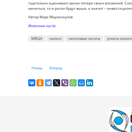
тщательно оценивают риски потери своих вложений. Соот
меняться, то и риски будут выше, а значит – инвестицио
Автор Марк Мауленкулов
Источник nur.kz
МФЦА
налоги
налоговые льготы
уплата налого
Предыдущий: Как изменится жилищная политика в Каза
Следующий: Почему сумма пенсионных накопл
Назад
Вперед