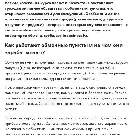
Резкие колебания курса валют в Казахстане заставляют
граждан активнее обращаться к обменным пунктам, что
открывает возможности для спекуляций. Особое внимание
привлекают значительные спреды (разницы между курсами
покупки и продажи), которые в некоторых случаях отражают не
только особенности рынка, но и чрезмерную жадность
операторов обмена, сообщает inbusiness.kz.
Как работают обменные пункты и на чем они
зарабатывают?
Обменные пункты получают прибыль за счет разницы между курсом
покупки (цена, по которой они покупают валюту у клиента) и
продажи (цена, по которой продают клиенту). Этот спред покрывает
операционные расходы, курсовые риски и прибыль.
Под операционными тратами имеется в виду, как правило, аренда
помещений, зарплата (налоги, коммуналка) и безопасность. Резкое
изменение курса иностранной валюты также грозит пункту обмена
валюты убытками. Соответственно, ширина спреда учитывает и этот
аспект.
Чем выше спред, тем больше маржа оператора, а следовательно, и
прибыльность пункта. Однако чрезмерное завышение маржи часто
не связано с объективными экономическими причинами, а
продиктовано попыткой максимизировать доход за счет паники