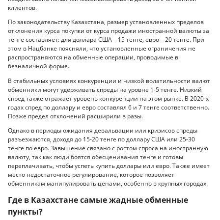
клиентов.
По законодательству Казахстана, размер установленных пределов
отклонения курса покупки от курса продажи иностранной валюты за
тенге составляет: для доллара США – 15 тенге, евро – 20 тенге. При
этом в Нацбанке поясняли, что установленные ограничения не
распространяются на обменные операции, проводимые в
безналичной форме.
В стабильных условиях конкуренции и низкой волатильности валют
обменники могут удерживать спреды на уровне 1-5 тенге. Низкий
спред также отражает уровень конкуренции на этом рынке. В 2020-х
годах спред по доллару и евро составлял 6 и 7 тенге соответственно.
Позже предел отклонений расширили в разы.
Однако в периоды ожидания девальвации или кризисов спреды
разъезжаются, доходя до 15-20 тенге по доллару США или 25-30
тенге по евро. Завышение связано с ростом спроса на иностранную
валюту, так как люди боятся обесценивания тенге и готовы
переплачивать, чтобы успеть купить доллары или евро. Также имеет
место недостаточное регулирование, которое позволяет
обменникам манипулировать ценами, особенно в крупных городах.
Где в Казахстане самые жадные обменные
пункты?