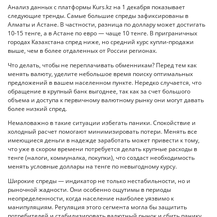
Анализ данных с платформы Kurs.kz на 1 декабря показывает
следующие тренды. Самые большие спреды зафиксированы в
Алматы и Астане. В частности, разница по доллару может достигать
10-15 тенге, а в Астане по евро — чаще 10 тенге. В приграничных
городах Казахстана спред ниже, но средний курс купли-продажи
выше, чем в более отдаленных от России регионах.
Что делать, чтобы не переплачивать обменникам? Перед тем как
менять валюту, уделите небольшое время поиску оптимальных
предложений в вашем населенном пункте. Нередко случается, что
обращение в крупный банк выгоднее, так как за счет большого
объема и доступа к первичному валютному рынку они могут давать
более низкий спред.
Немаловажно в такие ситуации избегать паники. Спокойствие и
холодный расчет помогают минимизировать потери. Менять все
имеющиеся деньги в надежде заработать может привести к тому,
что уже в скором времени потребуется делать крупные расходы в
тенге (налоги, коммуналка, покупки), что создаст необходимость
менять условные доллары на тенге по невыгодному курсу.
Широкие спреды — индикатор не только нестабильности, но и
рыночной жадности. Они особенно ощутимы в периоды
неопределенности, когда население наиболее уязвимо к
манипуляциям. Регуляция этого сегмента могла бы защитить
потребителей и стабилизировать валютный рынок и сбить панику.