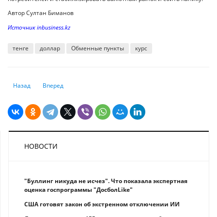
Автор Султан Биманов
Источник inbusiness.kz
тенге
доллар
Обменные пункты
курс
Предыдущий: Минэкономики: Денежные переводы казахстанцев не бу
Следующий: К казахстанцам с предупреждением касательно
Назад
Вперед
НОВОСТИ
"Буллинг никуда не исчез". Что показала экспертная
оценка госпрограммы "ДосболLike"
США готовят закон об экстренном отключении ИИ