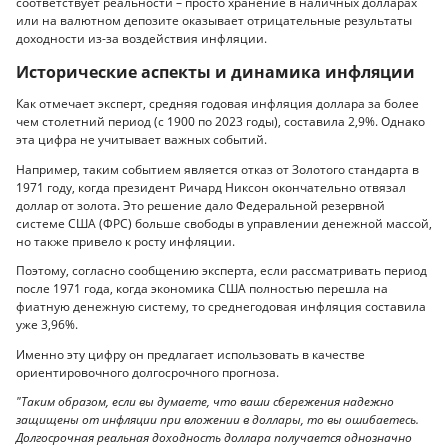
соответствует реальности – просто хранение в наличных долларах
или на валютном депозите оказывает отрицательные результаты
доходности из-за воздействия инфляции.
Исторические аспекты и динамика инфляции
Как отмечает эксперт, средняя годовая инфляция доллара за более
чем столетний период (с 1900 по 2023 годы), составила 2,9%. Однако
эта цифра не учитывает важных событий.
Например, таким событием является отказ от Золотого стандарта в
1971 году, когда президент Ричард Никсон окончательно отвязал
доллар от золота. Это решение дало Федеральной резервной
системе США (ФРС) больше свободы в управлении денежной массой,
но также привело к росту инфляции.
Поэтому, согласно сообщению эксперта, если рассматривать период
после 1971 года, когда экономика США полностью перешла на
фиатную денежную систему, то среднегодовая инфляция составила
уже 3,96%.
Именно эту цифру он предлагает использовать в качестве
ориентировочного долгосрочного прогноза.
"Таким образом, если вы думаете, что ваши сбережения надежно
защищены от инфляции при вложении в доллары, то вы ошибаетесь.
Долгосрочная реальная доходность доллара получается однозначно