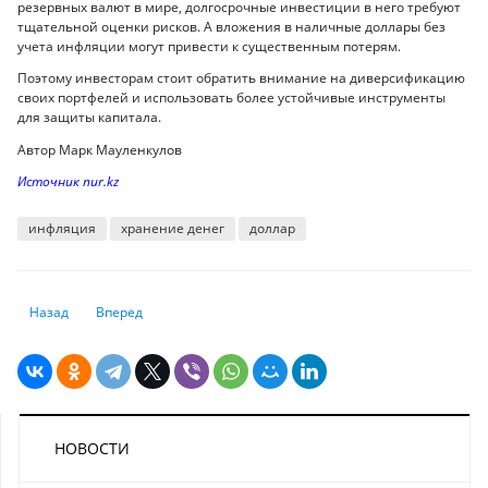
резервных валют в мире, долгосрочные инвестиции в него требуют
тщательной оценки рисков. А вложения в наличные доллары без
учета инфляции могут привести к существенным потерям.
Поэтому инвесторам стоит обратить внимание на диверсификацию
своих портфелей и использовать более устойчивые инструменты
для защиты капитала.
Автор Марк Мауленкулов
Источник nur.kz
инфляция
хранение денег
доллар
Предыдущий: Сколько нужно зарабатывать, чтобы взять рыночную ип
Следующий: Минэкономики: Денежные переводы казахстанц
Назад
Вперед
НОВОСТИ